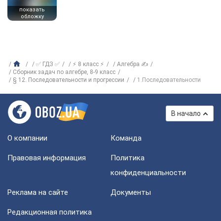
показать
обложку
✅ ГДЗ ✅
⚡ 8 класс ⚡
Алгебра ✍
Сборник задач по алгебре, 8-9 класс
§ 12. Последовательности и прогрессии
1.Последовательности
В начало
О компании
Команда
Правовая информация
Политика
конфиденциальности
Реклама на сайте
Документы
Редакционная политика