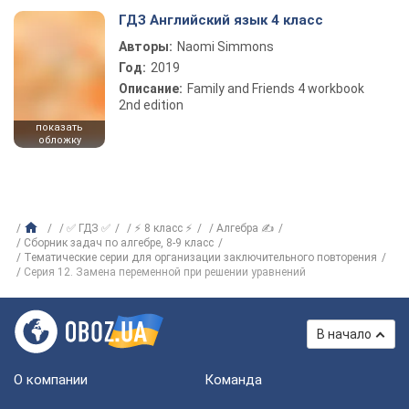
ГДЗ Английский язык 4 класс
Авторы:
Naomi Simmons
Год:
2019
Описание:
Family and Friends 4 workbook
2nd edition
показать
обложку
✅ ГДЗ ✅
⚡ 8 класс ⚡
Алгебра ✍
Сборник задач по алгебре, 8-9 класс
Тематические серии для организации заключительного повторения
Серия 12. Замена переменной при решении уравнений
В начало
О компании
Команда