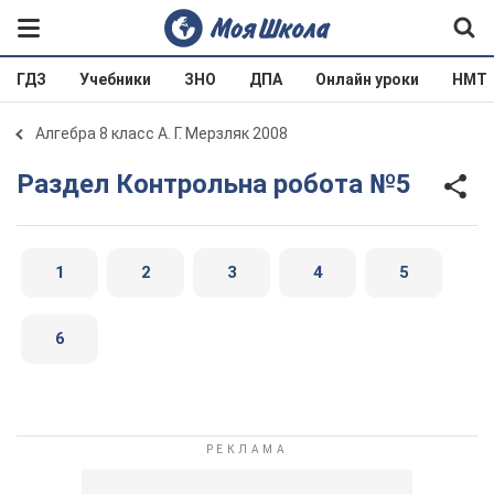
ГДЗ
Учебники
ЗНО
ДПА
Онлайн уроки
НМТ
Алгебра 8 класс А. Г. Мерзляк 2008
Раздел Контрольна робота №5
1
2
3
4
5
6