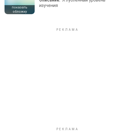
Описание:
Углубленный уровень
изучения
показать
обложку