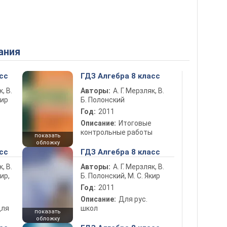
ания
сс
ГДЗ Алгебра 8 класс
к, В.
Авторы:
А. Г. Мерзляк, В.
кир
Б. Полонский
Год:
2011
Описание:
Итоговые
контрольные работы
показать
обложку
сс
ГДЗ Алгебра 8 класс
к, В.
Авторы:
А. Г. Мерзляк, В.
ир,
Б. Полонский, М. С. Якир
Год:
2011
Описание:
Для рус.
для
школ
показать
обложку