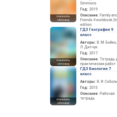
Simmons
Год:
2019
Описание:
Family an
показать
Friends 4 workbook 2
обложку
edition
ГДЗ География 9
класс
Авторы:
В. М. Бойко,
Л. Дитчук
Год:
2017
Описание:
Тетрадь 
показать
практических работ
обложку
ГДЗ Биология 7
класс
Авторы:
В. И. Собол
Год:
2015
Описание:
Рабочая
тетрадь
показать
обложку