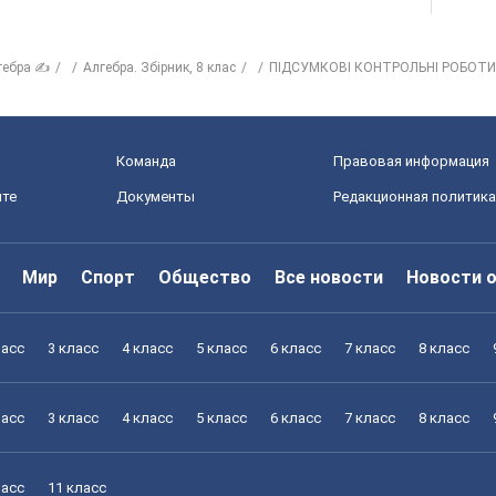
гебра ✍
Алгебра. Збірник, 8 клас
ПІДСУМКОВІ КОНТРОЛЬНІ РОБОТИ
Команда
Правовая информация
йте
Документы
Редакционная политика
Мир
Спорт
Общество
Все новости
Новости 
ласс
3 класс
4 класс
5 класс
6 класс
7 класс
8 класс
ласс
3 класс
4 класс
5 класс
6 класс
7 класс
8 класс
ласс
11 класс