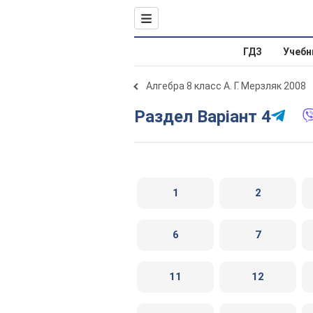
ГДЗ
Учебн
Алгебра 8 класс А. Г. Мерзляк 2008
Раздел Варіант 4
1
2
6
7
11
12