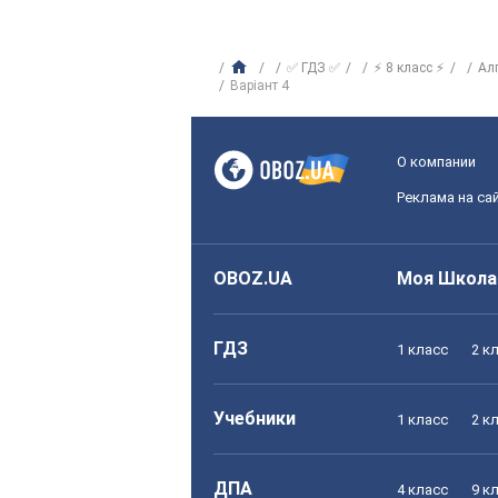
✅ ГДЗ ✅
⚡ 8 класс ⚡
Ал
Варіант 4
О компании
Реклама на са
OBOZ.UA
Моя Школа
ГДЗ
1 класс
2 к
Учебники
1 класс
2 к
ДПА
4 класс
9 к