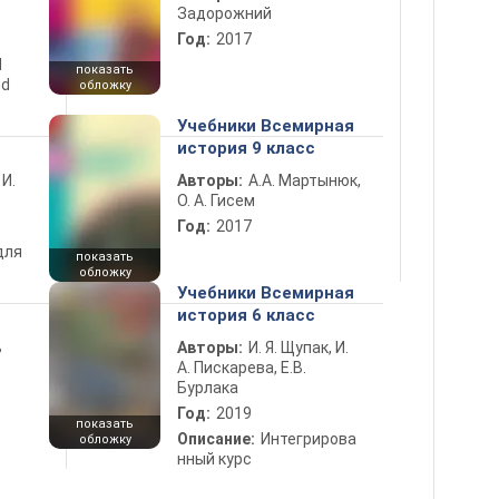
Задорожний
Год:
2017
d
показать
nd
обложку
Учебники Всемирная
история 9 класс
 И.
Авторы:
А.А. Мартынюк,
О. А. Гисем
Год:
2017
для
показать
обложку
Учебники Всемирная
история 6 класс
ь
Авторы:
И. Я. Щупак, И.
А. Пискарева, Е.В.
Бурлака
Год:
2019
показать
Описание:
Интегрирова
обложку
нный курс