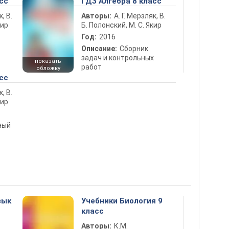
сс
ГДЗ Алгебра 8 класс
к, В.
Авторы:
А. Г. Мерзляк, В.
кир
Б. Полонский, М. С. Якир
Год:
2016
Описание:
Сборник
задач и контрольных
показать
работ
обложку
сс
к, В.
кир
ный
зык
Учебники Биология 9
класс
Авторы:
К.М.