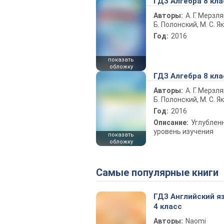
ГДЗ Алгебра 8 кла
Авторы:
А. Г. Мерзля
Б. Полонский, М. С. Я
Год:
2016
показать
обложку
ГДЗ Алгебра 8 кла
Авторы:
А. Г. Мерзля
Б. Полонский, М. С. Я
Год:
2016
Описание:
Углублен
уровень изучения
показать
обложку
Самые популярные книги
ГДЗ Английский я
4 класс
Авторы:
Naomi