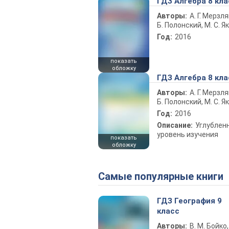
ГДЗ Алгебра 8 кла
Авторы:
А. Г. Мерзля
Б. Полонский, М. С. Я
Год:
2016
показать
обложку
ГДЗ Алгебра 8 кла
Авторы:
А. Г. Мерзля
Б. Полонский, М. С. Я
Год:
2016
Описание:
Углублен
уровень изучения
показать
обложку
Самые популярные книги
ГДЗ География 9
класс
Авторы:
В. М. Бойко,