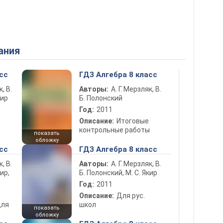
ания
сс
ГДЗ Алгебра 8 класс
к, В.
Авторы:
А. Г. Мерзляк, В.
кир
Б. Полонский
Год:
2011
Описание:
Итоговые
контрольные работы
показать
обложку
сс
ГДЗ Алгебра 8 класс
к, В.
Авторы:
А. Г. Мерзляк, В.
ир,
Б. Полонский, М. С. Якир
Год:
2011
Описание:
Для рус.
для
школ
показать
обложку