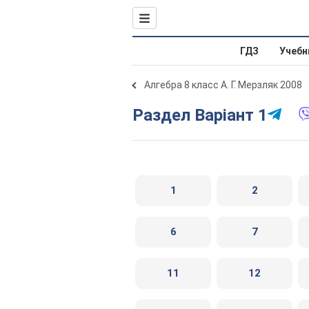
ГДЗ
Учебн
Алгебра 8 класс А. Г. Мерзляк 2008
Раздел Варіант 1
1
2
6
7
11
12