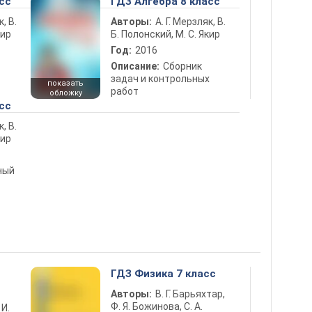
сс
ГДЗ Алгебра 8 класс
к, В.
Авторы:
А. Г. Мерзляк, В.
кир
Б. Полонский, М. С. Якир
Год:
2016
Описание:
Сборник
задач и контрольных
показать
работ
обложку
сс
к, В.
кир
ный
ГДЗ Физика 7 класс
Авторы:
В. Г. Барьяхтар,
Ф. Я. Божинова, С. А.
 И.