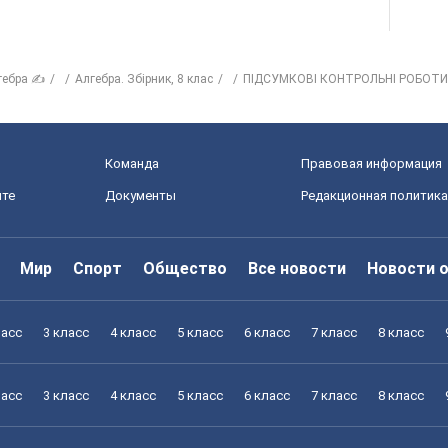
гебра ✍
Алгебра. Збірник, 8 клас
ПІДСУМКОВІ КОНТРОЛЬНІ РОБОТИ
Команда
Правовая информация
йте
Документы
Редакционная политика
Мир
Спорт
Общество
Все новости
Новости 
ласс
3 класс
4 класс
5 класс
6 класс
7 класс
8 класс
ласс
3 класс
4 класс
5 класс
6 класс
7 класс
8 класс