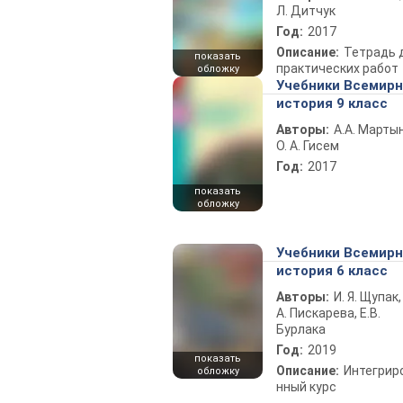
Л. Дитчук
Год:
2017
Описание:
Тетрадь 
показать
практических работ
обложку
Учебники Всемир
история 9 класс
Авторы:
А.А. Марты
О. А. Гисем
Год:
2017
показать
обложку
Учебники Всемир
история 6 класс
Авторы:
И. Я. Щупак,
А. Пискарева, Е.В.
Бурлака
Год:
2019
показать
Описание:
Интегрир
обложку
нный курс