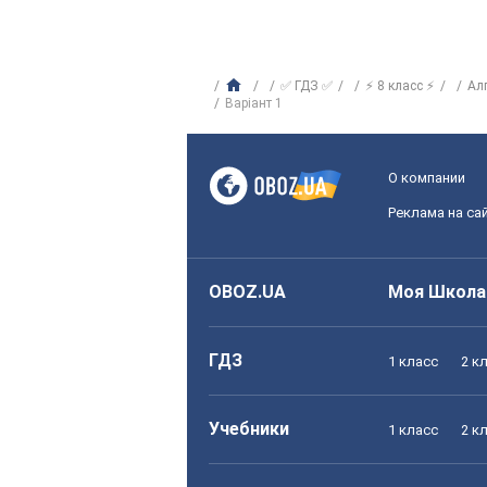
✅ ГДЗ ✅
⚡ 8 класс ⚡
Ал
Варіант 1
О компании
Реклама на са
OBOZ.UA
Моя Школа
ГДЗ
1 класс
2 к
Учебники
1 класс
2 к