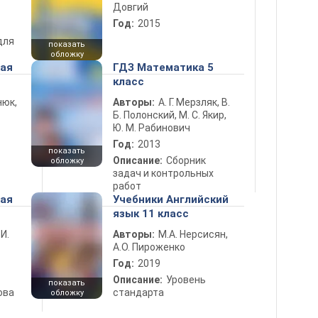
Довгий
Год:
2015
для
показать
обложку
ная
ГДЗ Математика 5
класс
нюк,
Авторы:
А. Г. Мерзляк, В.
Б. Полонский, М. С. Якир,
Ю. М. Рабинович
Год:
2013
показать
Описание:
Сборник
обложку
задач и контрольных
работ
ная
Учебники Английский
язык 11 класс
 И.
Авторы:
М.А. Нерсисян,
А.О. Пироженко
Год:
2019
Описание:
Уровень
показать
ова
стандарта
обложку