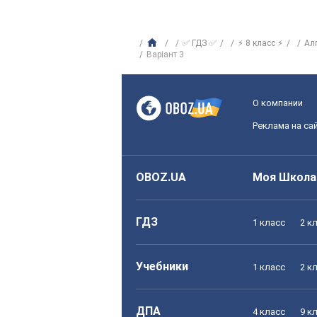
✅ ГДЗ ✅
⚡ 8 класс ⚡
Ал
Варіант 3
О компании
Реклама на са
OBOZ.UA
Моя Школа
ГДЗ
1 класс
2 к
Учебники
1 класс
2 к
ДПА
4 класс
9 к