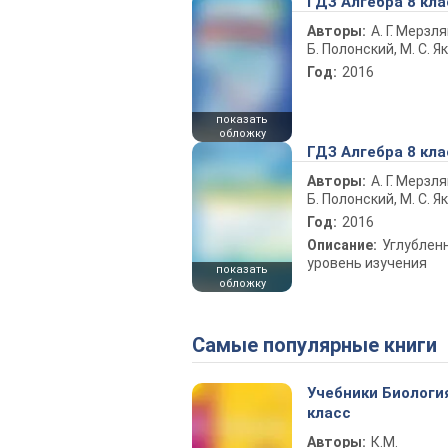
ГДЗ Алгебра 8 кла
Авторы:
А. Г. Мерзля
Б. Полонский, М. С. Я
Год:
2016
показать
обложку
ГДЗ Алгебра 8 кла
Авторы:
А. Г. Мерзля
Б. Полонский, М. С. Я
Год:
2016
Описание:
Углублен
уровень изучения
показать
обложку
Самые популярные книги
Учебники Биологи
класс
Авторы:
К.М.