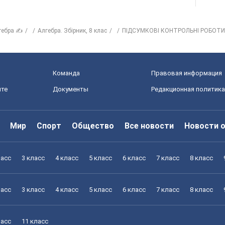
гебра ✍
Алгебра. Збірник, 8 клас
ПІДСУМКОВІ КОНТРОЛЬНІ РОБОТИ
Команда
Правовая информация
йте
Документы
Редакционная политика
Мир
Спорт
Общество
Все новости
Новости 
ласс
3 класс
4 класс
5 класс
6 класс
7 класс
8 класс
ласс
3 класс
4 класс
5 класс
6 класс
7 класс
8 класс
ласс
11 класс