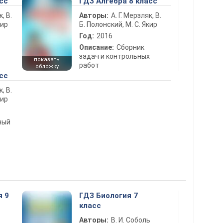
сс
ГДЗ Алгебра 8 класс
к, В.
Авторы:
А. Г. Мерзляк, В.
кир
Б. Полонский, М. С. Якир
Год:
2016
Описание:
Сборник
задач и контрольных
показать
работ
обложку
сс
к, В.
кир
ный
я 9
ГДЗ Биология 7
класс
Авторы:
В. И. Соболь