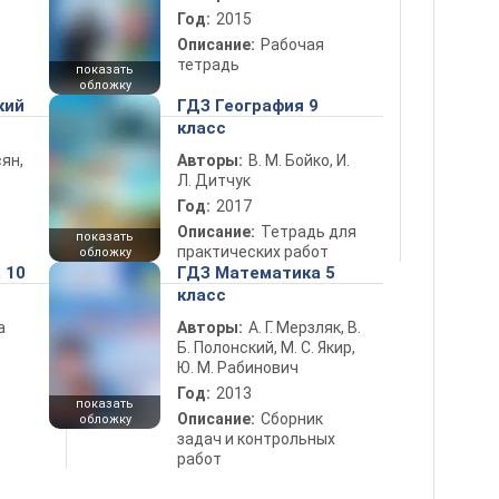
Год:
2015
Описание:
Рабочая
тетрадь
показать
обложку
кий
ГДЗ География 9
класс
ян,
Авторы:
В. М. Бойко, И.
Л. Дитчук
Год:
2017
Описание:
Тетрадь для
показать
практических работ
обложку
 10
ГДЗ Математика 5
класс
а
Авторы:
А. Г. Мерзляк, В.
Б. Полонский, М. С. Якир,
Ю. М. Рабинович
Год:
2013
показать
Описание:
Сборник
обложку
задач и контрольных
работ