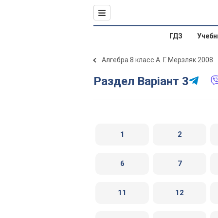
ГДЗ
Учебн
Алгебра 8 класс А. Г. Мерзляк 2008
Раздел Варіант 3
1
2
6
7
11
12