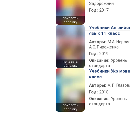
Задорожний
Год:
2017
показать
обложку
Учебники Английс
язык 11 класс
Авторы:
М.А. Нерсис
А.О. Пироженко
Год:
2019
Описание:
Уровень
показать
стандарта
обложку
Учебники Укр мова
класс
Авторы:
А. П. Глазов
Год:
2018
Описание:
Уровень
стандарта
показать
обложку