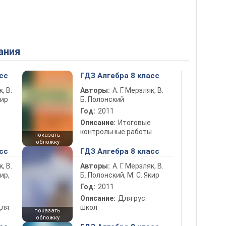
ания
сс
ГДЗ Алгебра 8 класс
к, В.
Авторы:
А. Г. Мерзляк, В.
кир
Б. Полонский
Год:
2011
Описание:
Итоговые
контрольные работы
показать
обложку
сс
ГДЗ Алгебра 8 класс
к, В.
Авторы:
А. Г. Мерзляк, В.
ир,
Б. Полонский, М. С. Якир
Год:
2011
Описание:
Для рус.
для
школ
показать
обложку