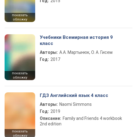
Год:
2015
показать
обложку
Учебники Всемирная история 9
класс
Авторы:
А.А. Мартынюк, О. А. Гисем
Год:
2017
показать
обложку
ГДЗ Английский язык 4 класс
Авторы:
Naomi Simmons
Год:
2019
Описание:
Family and Friends 4 workbook
2nd edition
показать
обложку