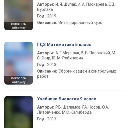
Авторы:
И. Я. Щупак, И. А. Пискарева, Е.В.
Бурлака
Год:
2019
Описание:
Интегрированный курс
показать
обложку
ГДЗ Математика 5 класс
Авторы:
А. Г. Мерзляк, В. Б. Полонский, М.
С. Якир, Ю. М. Рабинович
Год:
2013
Описание:
Сборник задач и контрольных
работ
показать
обложку
Учебники Биология 9 класс
Авторы:
Р.В. Шаламов, Г.А. Носов, О.А.
Литовченко, М.С. Калиберда
Год:
2017