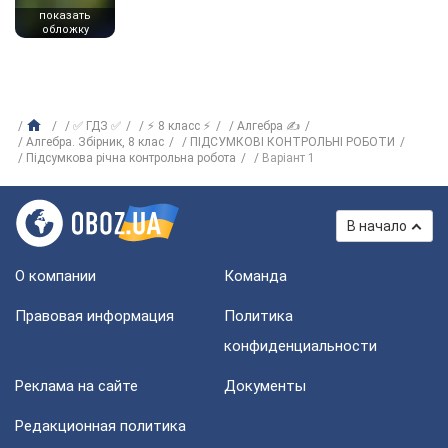
показать
обложку
✅ ГДЗ ✅
⚡ 8 класс ⚡
Алгебра ✍
Алгебра. Збірник, 8 клас
ПІДСУМКОВІ КОНТРОЛЬНІ РОБОТИ
Підсумкова річна контрольна робота
Варіант 1
В начало
О компании
Команда
Правовая информация
Политика
конфиденциальности
Реклама на сайте
Документы
Редакционная политика