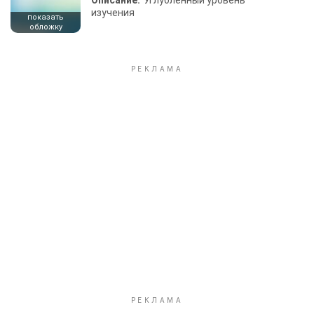
Описание:
Углубленный уровень
изучения
показать
обложку