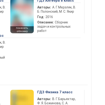
сс
ГДЗ Алгебра 8 класс
к, В.
Авторы:
А. Г. Мерзляк, В.
кир
Б. Полонский, М. С. Якир
Год:
2016
Описание:
Сборник
задач и контрольных
показать
работ
обложку
сс
к, В.
кир
ный
ГДЗ Физика 7 класс
Авторы:
В. Г. Барьяхтар,
Ф. Я. Божинова, С. А.
ь