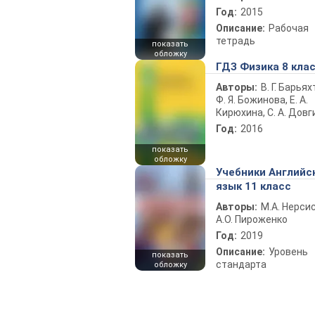
Год:
2015
Описание:
Рабочая
тетрадь
показать
обложку
ГДЗ Физика 8 кла
Авторы:
В. Г. Барьях
Ф. Я. Божинова, Е. А.
Кирюхина, С. А. Довг
Год:
2016
показать
обложку
Учебники Английс
язык 11 класс
Авторы:
М.А. Нерсис
А.О. Пироженко
Год:
2019
Описание:
Уровень
показать
стандарта
обложку