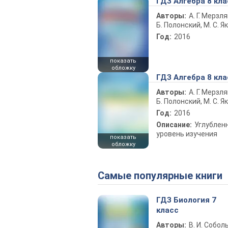
ГДЗ Алгебра 8 кла
Авторы:
А. Г. Мерзля
Б. Полонский, М. С. Я
Год:
2016
показать
обложку
ГДЗ Алгебра 8 кла
Авторы:
А. Г. Мерзля
Б. Полонский, М. С. Я
Год:
2016
Описание:
Углублен
уровень изучения
показать
обложку
Самые популярные книги
ГДЗ Биология 7
класс
Авторы:
В. И. Собол