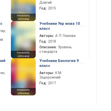
Довгий
Год:
2015
показать
обложку
сс
Учебники Укр мова 10
класс
тар,
Авторы:
А. П. Глазова
ий
Год:
2018
Описание:
Уровень
стандарта
показать
обложку
кий
Учебники Биология 9
класс
ян,
Авторы:
К.М.
Задорожний
Год:
2017
показать
обложку