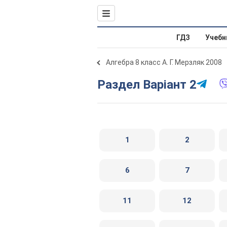
ГДЗ
Учебн
Алгебра 8 класс А. Г. Мерзляк 2008
Раздел Варіант 2
1
2
6
7
11
12