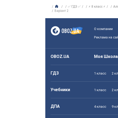
✅ ГДЗ ✅
⚡ 8 класс ⚡
Ал
Варіант 2
О компании
Реклама на са
OBOZ.UA
Моя Школа
ГДЗ
1 класс
2 к
Учебники
1 класс
2 к
ДПА
4 класс
9 к