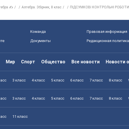
гебра ✍
Алгебра. Збірник, 8 клас
ПІДСУМКОВІ КОНТРОЛЬНІ РОБОТИ
Команда
Правовая информация
йте
Документы
Редакционная политика
Мир
Спорт
Общество
Все новости
Новости 
ласс
3 класс
4 класс
5 класс
6 класс
7 класс
8 класс
ласс
3 класс
4 класс
5 класс
6 класс
7 класс
8 класс
ласс
11 класс