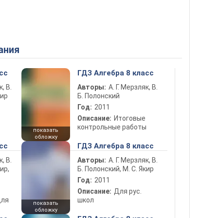
ания
сс
ГДЗ Алгебра 8 класс
к, В.
Авторы:
А. Г. Мерзляк, В.
кир
Б. Полонский
Год:
2011
Описание:
Итоговые
контрольные работы
показать
обложку
сс
ГДЗ Алгебра 8 класс
к, В.
Авторы:
А. Г. Мерзляк, В.
ир,
Б. Полонский, М. С. Якир
Год:
2011
Описание:
Для рус.
для
школ
показать
обложку