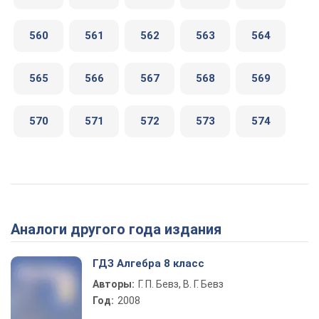
560
561
562
563
564
565
566
567
568
569
570
571
572
573
574
Аналоги другого года издания
ГДЗ Алгебра 8 класс
Авторы:
Г. П. Бевз, В. Г. Бевз
Год:
2008