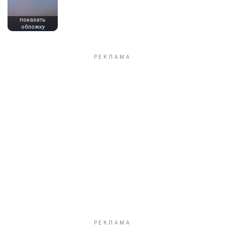
показать
обложку