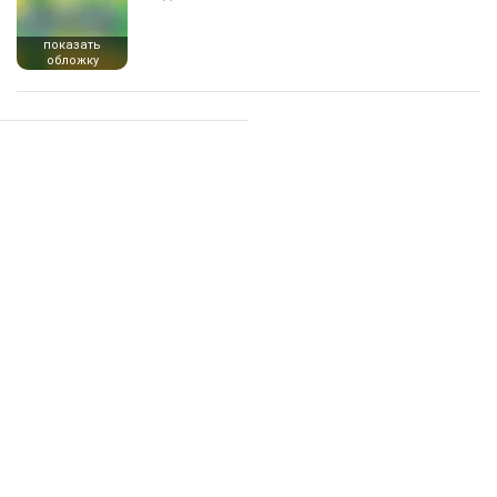
показать
обложку