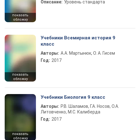
Описание:
Уровень стандарта
показать
обложку
Учебники Всемирная история 9
класс
Авторы:
А.А. Мартынюк, О. А. Гисем
Год:
2017
показать
обложку
Учебники Биология 9 класс
Авторы:
Р.В. Шаламов, Г.А. Носов, О.А.
Литовченко, М.С. Калиберда
Год:
2017
показать
обложку