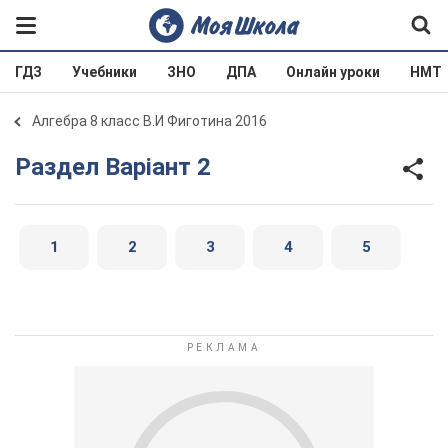
ГДЗ
Учебники
ЗНО
ДПА
Онлайн уроки
НМТ
Алгебра 8 класс В.И Фиготина 2016
Раздел Варіант 2
1
2
3
4
5