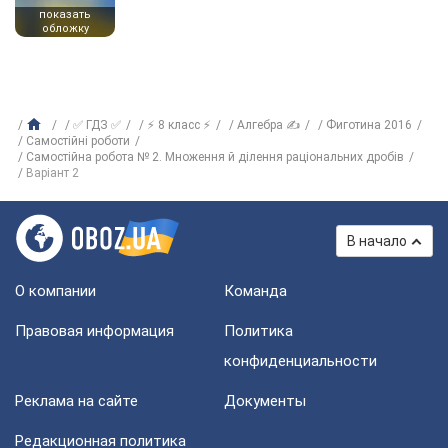
показать
обложку
✅ ГДЗ ✅
⚡ 8 класс ⚡
Алгебра ✍
Фиготина 2016
Самостійні роботи
Самостійна робота № 2. Множення й ділення раціональних дробів
Варіант 2
В начало
О компании
Команда
Правовая информация
Политика
конфиденциальности
Реклама на сайте
Документы
Редакционная политика