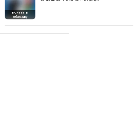
показать
обложку