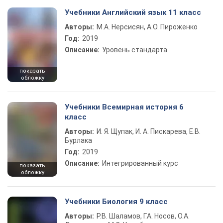
Учебники Английский язык 11 класс
Авторы:
М.А. Нерсисян, А.О. Пироженко
Год:
2019
Описание:
Уровень стандарта
показать
обложку
Учебники Всемирная история 6
класс
Авторы:
И. Я. Щупак, И. А. Пискарева, Е.В.
Бурлака
Год:
2019
Описание:
Интегрированный курс
показать
обложку
Учебники Биология 9 класс
Авторы:
Р.В. Шаламов, Г.А. Носов, О.А.