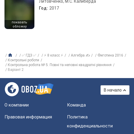
Литовченко, М.С. Калиберда
Год:
2017
показать
обложку
✅ ГДЗ ✅
⚡ 8 класс ⚡
Алгебра ✍
Фиготина 2016
Контрольні роботи
Контрольна робота № 5. Повні та неповні квадратні рівняння
Варіант 2
В начало
О компании
Команда
Правовая информация
Политика
конфиденциальности