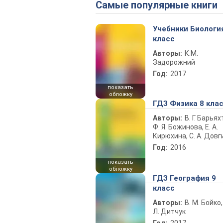
Самые популярные книги
Учебники Биологи
класс
Авторы:
К.М.
Задорожний
Год:
2017
показать
обложку
ГДЗ Физика 8 кла
Авторы:
В. Г. Барьях
Ф. Я. Божинова, Е. А.
Кирюхина, С. А. Довг
Год:
2016
показать
обложку
ГДЗ География 9
класс
Авторы:
В. М. Бойко,
Л. Дитчук