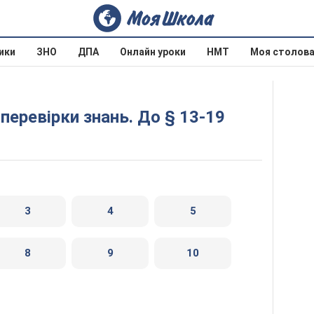
ики
ЗНО
ДПА
Онлайн уроки
НМТ
Моя столов
перевірки знань. До § 13-19
3
4
5
8
9
10