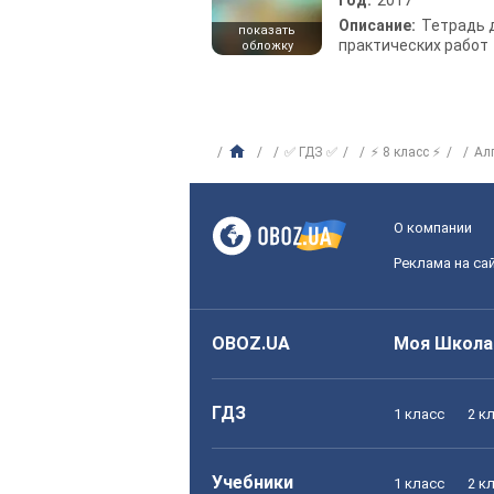
Год:
2017
Описание:
Тетрадь 
показать
практических работ
обложку
✅ ГДЗ ✅
⚡ 8 класс ⚡
Ал
О компании
Реклама на са
OBOZ.UA
Моя Школа
ГДЗ
1 класс
2 к
Учебники
1 класс
2 к