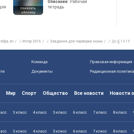
Описание:
Рабочая
для
тетрадь
показать
обложку
гебра ✍
Истер 2016
Завдання для перевірки знань
До § 13-19
Команда
Правовая информация
йте
Документы
Редакционная политика
Мир
Спорт
Общество
Все новости
Новости 
ласс
3 класс
4 класс
5 класс
6 класс
7 класс
8 класс
ласс
3 класс
4 класс
5 класс
6 класс
7 класс
8 класс