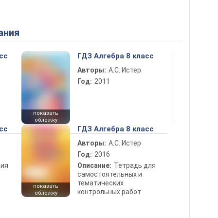
ания
сс
ГДЗ Алгебра 8 класс
Авторы:
А.С. Истер
Год:
2011
показать
обложку
сс
ГДЗ Алгебра 8 класс
Авторы:
А.С. Истер
Год:
2016
ния
Описание:
Тетрадь для
самостоятельных и
тематических
показать
контрольных работ
обложку