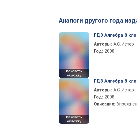
Аналоги другого года изд
ГДЗ Алгебра 8 кла
Авторы:
А.С. Истер
Год:
2008
показать
обложку
ГДЗ Алгебра 8 кла
Авторы:
А.С. Истер
Год:
2008
Описание:
Упражне
показать
обложку