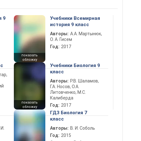
я 9
Учебники Всемирная
история 9 класс
Авторы:
А.А. Мартынюк,
О. А. Гисем
Год:
2017
показать
обложку
сс
Учебники Биология 9
класс
тар,
Авторы:
Р.В. Шаламов,
ий
Г.А. Носов, О.А.
Литовченко, М.С.
Калиберда
показать
Год:
2017
обложку
ГДЗ Биология 7
класс
 И.
Авторы:
В. И. Соболь
Год:
2015