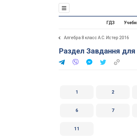
ГДЗ
Учебн
Алгебра 8 класс А.С. Истер 2016
Раздел Завдання для 
1
2
6
7
11