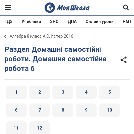
ГДЗ
Учебники
ЗНО
ДПА
Онлайн уроки
НМТ
Алгебра 8 класс А.С. Истер 2016
Раздел Домашні самостійні
роботи. Домашня самостійна
робота 6
1
2
3
4
5
6
7
8
9
10
11
12