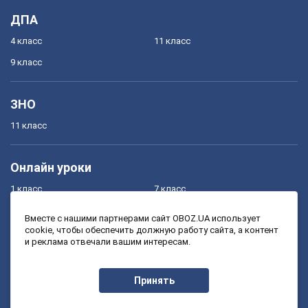
ДПА
4 класс
11 класс
9 класс
ЗНО
11 класс
Онлайн уроки
1 класс
7 класс
2 класс
8 класс
Вместе с нашими партнерами сайт OBOZ.UA использует
cookie, чтобы обеспечить должную работу сайта, а контент
3 класс
9 класс
и реклама отвечали вашим интересам.
4 класс
10 класс
5 класс
11 класс
Принять
6 класс