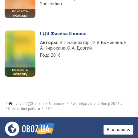
2nd edition
показать
обложку
ГДЗ Физика 8 класс
Авторы:
В. Г. Барьяхтар, Ф. Я. Божинова, Е.
А. Кирюхина, С. А. Довгий
Год:
2016
показать
обложку
✅ ГДЗ ✅
⚡ 8 класс ⚡
Алгебра ✍
Истер 2016
Самостійні роботи
С2
В начало