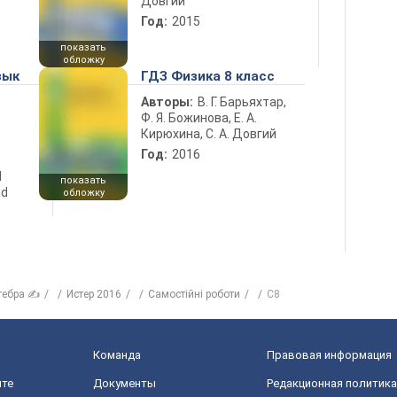
Довгий
Год:
2015
показать
обложку
зык
ГДЗ Физика 8 класс
Авторы:
В. Г. Барьяхтар,
Ф. Я. Божинова, Е. А.
Кирюхина, С. А. Довгий
Год:
2016
d
показать
nd
обложку
гебра ✍
Истер 2016
Самостійні роботи
С8
Команда
Правовая информация
йте
Документы
Редакционная политика