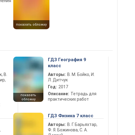
нения
показать обложку
5
ГДЗ География 9
класс
к, В.
Авторы:
В. М. Бойко, И.
ир,
Л. Дитчук
Год:
2017
Описание:
Тетрадь для
показать
практических работ
обложку
х
ГДЗ Физика 7 класс
Авторы:
В. Г. Барьяхтар,
Ф. Я. Божинова, С. А.
ь