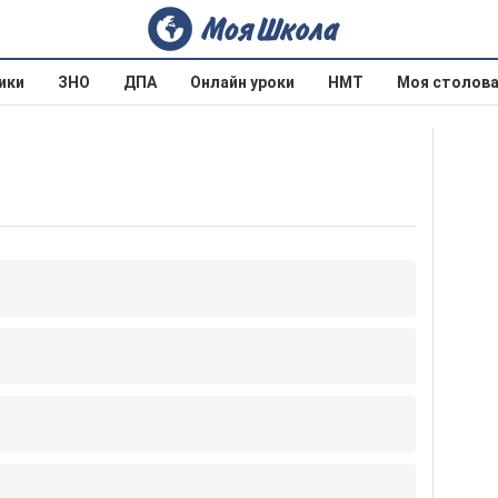
ики
ЗНО
ДПА
Онлайн уроки
НМТ
Моя столов