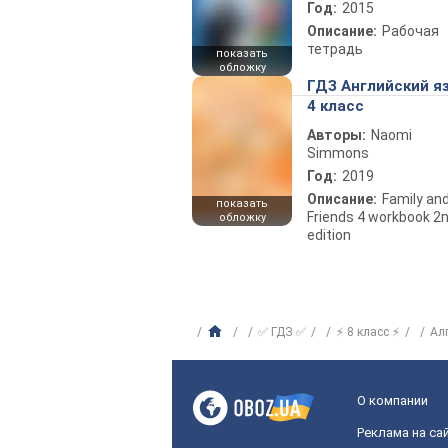
Год:
2015
Описание:
Рабочая
тетрадь
показать
обложку
ГДЗ Английский я
4 класс
Авторы:
Naomi
Simmons
Год:
2019
Описание:
Family an
показать
Friends 4 workbook 2
обложку
edition
✅ ГДЗ ✅
⚡ 8 класс ⚡
Ал
О компании
Реклама на са