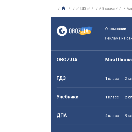
✅ ГДЗ ✅
⚡ 8 класс ⚡
Ал
О компании
Реклама на са
OBOZ.UA
Моя Школа
ГДЗ
1 класс
2 к
Учебники
1 класс
2 к
ДПА
4 класс
9 к