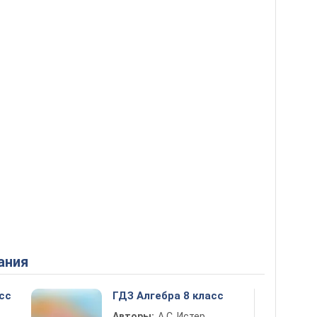
ания
сс
ГДЗ Алгебра 8 класс
Авторы:
А.С. Истер