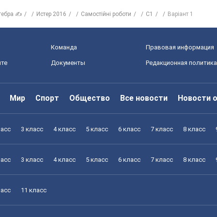
гебра ✍
Истер 2016
Самостійні роботи
С1
Варіант 1
Команда
Правовая информация
йте
Документы
Редакционная политика
Мир
Спорт
Общество
Все новости
Новости 
ласс
3 класс
4 класс
5 класс
6 класс
7 класс
8 класс
ласс
3 класс
4 класс
5 класс
6 класс
7 класс
8 класс
ласс
11 класс