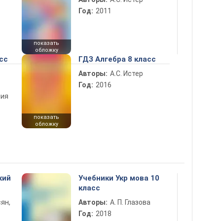
Год:
2011
показать
обложку
сс
ГДЗ Алгебра 8 класс
Авторы:
А.С. Истер
Год:
2016
ния
показать
обложку
кий
Учебники Укр мова 10
класс
ян,
Авторы:
А. П. Глазова
Год:
2018