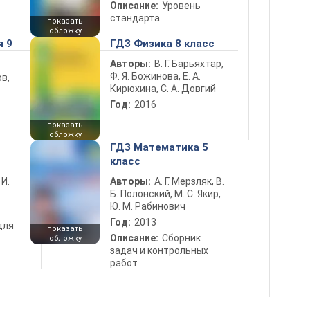
Описание:
Уровень
стандарта
показать
обложку
я 9
ГДЗ Физика 8 класс
Авторы:
В. Г. Барьяхтар,
Ф. Я. Божинова, Е. А.
в,
Кирюхина, С. А. Довгий
Год:
2016
показать
обложку
ГДЗ Математика 5
класс
 И.
Авторы:
А. Г. Мерзляк, В.
Б. Полонский, М. С. Якир,
Ю. М. Рабинович
Год:
2013
для
показать
Описание:
Сборник
обложку
задач и контрольных
работ