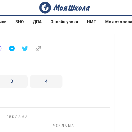
ики
ЗНО
ДПА
Онлайн уроки
НМТ
Моя столов
3
4