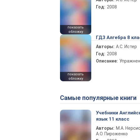
Год:
2008
показать
обложку
ГДЗ Алгебра 8 кла
Авторы:
А.С. Истер
Год:
2008
Описание:
Упражне
показать
обложку
Самые популярные книги
Учебники Английс
язык 11 класс
Авторы:
М.А. Нерсис
А.О. Пироженко