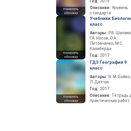
Год:
2019
Описание:
Уровень
показать
стандарта
обложку
Учебники Биологи
класс
Авторы:
Р.В. Шаламо
Г.А. Носов, О.А.
Литовченко, М.С.
Калиберда
показать
Год:
2017
обложку
ГДЗ География 9
класс
Авторы:
В. М. Бойко,
Л. Дитчук
Год:
2017
Описание:
Тетрадь 
показать
практических работ
обложку