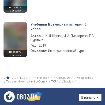
показать
обложку
Учебники Всемирная история 6
класс
Авторы:
И. Я. Щупак, И. А. Пискарева, Е.В.
Бурлака
Год:
2019
Описание:
Интегрированный курс
показать
обложку
✅ ГДЗ ✅
⚡ 8 класс ⚡
Алгебра ✍
Истер 2016
Тематичні контрольні роботи
ТКР1
Варіант 1
В начало