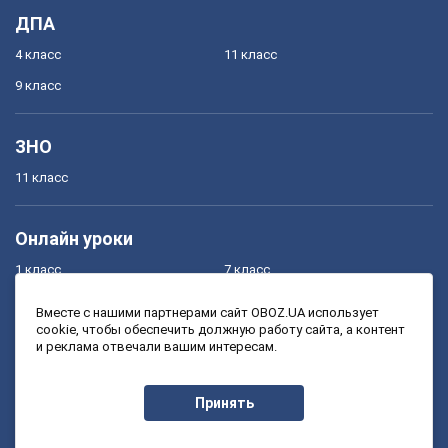
ДПА
4 класс
11 класс
9 класс
ЗНО
11 класс
Онлайн уроки
1 класс
7 класс
2 класс
8 класс
Вместе с нашими партнерами сайт OBOZ.UA использует
cookie, чтобы обеспечить должную работу сайта, а контент
3 класс
9 класс
и реклама отвечали вашим интересам.
4 класс
10 класс
5 класс
11 класс
Принять
6 класс