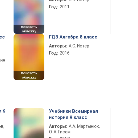
Год:
2011
показать
обложку
сс
ГДЗ Алгебра 8 класс
Авторы:
А.С. Истер
Год:
2016
ния
показать
обложку
я 9
Учебники Всемирная
история 9 класс
в,
Авторы:
А.А. Мартынюк,
О. А. Гисем