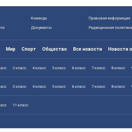
Команда
Правовая информация
йте
Документы
Редакционная политика
Мир
Спорт
Общество
Все новости
Новости 
ласс
3 класс
4 класс
5 класс
6 класс
7 класс
8 класс
ласс
3 класс
4 класс
5 класс
6 класс
7 класс
8 класс
ласс
11 класс