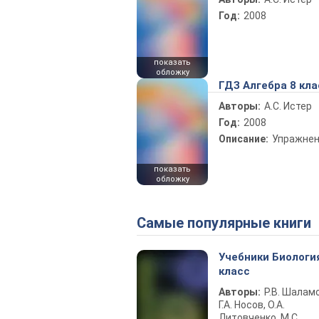
Год:
2008
показать
обложку
ГДЗ Алгебра 8 кла
Авторы:
А.С. Истер
Год:
2008
Описание:
Упражне
показать
обложку
Самые популярные книги
Учебники Биологи
класс
Авторы:
Р.В. Шаламо
Г.А. Носов, О.А.
Литовченко, М.С.