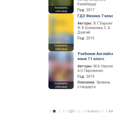
Калиберда
показать
Год:
2017
обложку
ГДЗ Физика 7 кла
Авторы:
В. Г. Барьях
Ф. Я. Божинова, С. А.
Довгий
Год:
2015
показать
обложку
Учебники Английс
язык 11 класс
Авторы:
М.А. Нерсис
А.О. Пироженко
Год:
2019
Описание:
Уровень
показать
стандарта
обложку
✅ ГДЗ ✅
⚡ 8 класс ⚡
Ал