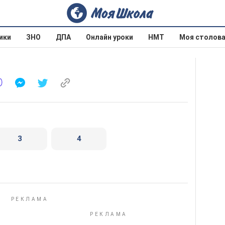
ики
ЗНО
ДПА
Онлайн уроки
НМТ
Моя столов
3
4