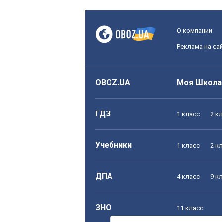
О компании
Реклама на са
OBOZ.UA
Моя Школа
ГДЗ
1 класс
2 к
Учебники
1 класс
2 к
ДПА
4 класс
9 к
ЗНО
11 класс