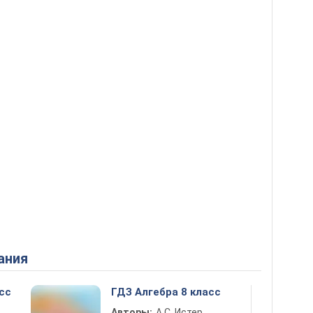
ания
сс
ГДЗ Алгебра 8 класс
Авторы:
А.С. Истер