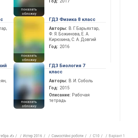
Год:
2017
показать
обложку
сс
ГДЗ Физика 8 класс
тар,
Авторы:
В. Г. Барьяхтар,
Ф. Я. Божинова, Е. А.
Кирюхина, С. А. Довгий
Год:
2016
показать
обложку
кий
ГДЗ Биология 7
класс
ян,
Авторы:
В. И. Соболь
Год:
2015
Описание:
Рабочая
тетрадь
показать
обложку
гебра ✍
Истер 2016
Самостійні роботи
С10
Варіант 1