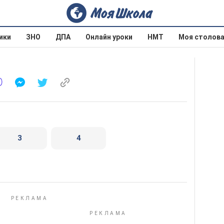
ики
ЗНО
ДПА
Онлайн уроки
НМТ
Моя столов
3
4