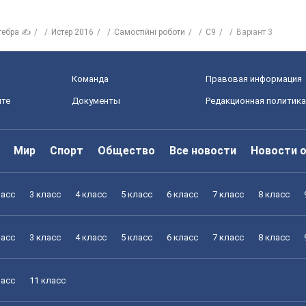
гебра ✍
Истер 2016
Самостійні роботи
С9
Варіант 3
Команда
Правовая информация
йте
Документы
Редакционная политика
Мир
Спорт
Общество
Все новости
Новости 
ласс
3 класс
4 класс
5 класс
6 класс
7 класс
8 класс
ласс
3 класс
4 класс
5 класс
6 класс
7 класс
8 класс
ласс
11 класс