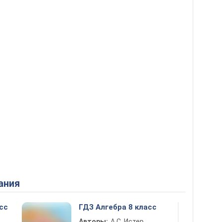
ания
сс
ГДЗ Алгебра 8 класс
Авторы:
А.С. Истер