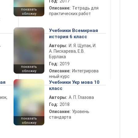
Год:
2017
Описание:
Тетрадь для
показать
практических работ
обложку
х
Учебники Всемирная
история 6 класс
ь
Авторы:
И. Я. Щупак, И.
А. Пискарева, Е.В.
Бурлака
Год:
2019
показать
Описание:
Интегрирова
обложку
нный курс
ная
Учебники Укр мова 10
класс
нюк,
Авторы:
А. П. Глазова
Год:
2018
Описание:
Уровень
стандарта
показать
обложку