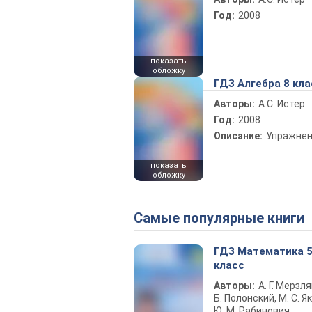
Год:
2008
показать
обложку
ГДЗ Алгебра 8 кла
Авторы:
А.С. Истер
Год:
2008
Описание:
Упражне
показать
обложку
Самые популярные книги
ГДЗ Математика 
класс
Авторы:
А. Г. Мерзля
Б. Полонский, М. С. Як
Ю. М. Рабинович