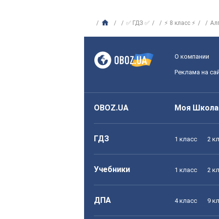
✅ ГДЗ ✅
⚡ 8 класс ⚡
Ал
О компании
Реклама на са
OBOZ.UA
Моя Школа
ГДЗ
1 класс
2 к
Учебники
1 класс
2 к
ДПА
4 класс
9 к