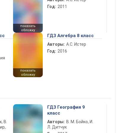
Год:
2011
показать
обложку
сс
ГДЗ Алгебра 8 класс
Авторы:
А.С. Истер
Год:
2016
ния
показать
обложку
5
ГДЗ География 9
класс
к, В.
Авторы:
В. М. Бойко, И.
ир,
Л. Дитчук