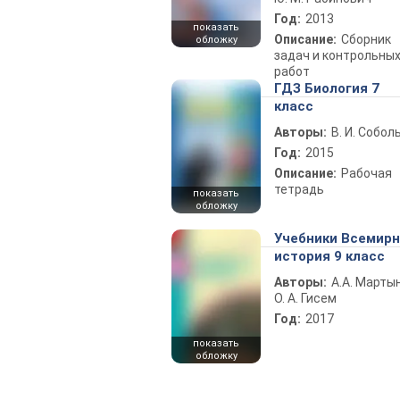
Год:
2013
показать
Описание:
Сборник
обложку
задач и контрольны
работ
ГДЗ Биология 7
класс
Авторы:
В. И. Собол
Год:
2015
Описание:
Рабочая
тетрадь
показать
обложку
Учебники Всемир
история 9 класс
Авторы:
А.А. Марты
О. А. Гисем
Год:
2017
показать
обложку