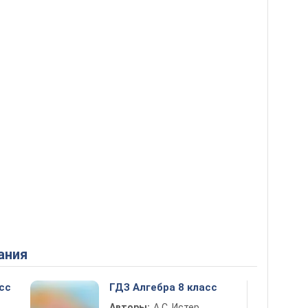
ания
сс
ГДЗ Алгебра 8 класс
Авторы:
А.С. Истер