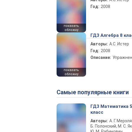
Год:
2008
показать
обложку
ГДЗ Алгебра 8 кла
Авторы:
А.С. Истер
Год:
2008
Описание:
Упражне
показать
обложку
Самые популярные книги
ГДЗ Математика 
класс
Авторы:
А. Г. Мерзля
Б. Полонский, М. С. Як
Ю. М. Рабинович