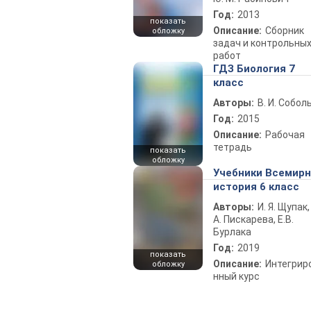
Год:
2013
показать
Описание:
Сборник
обложку
задач и контрольны
работ
ГДЗ Биология 7
класс
Авторы:
В. И. Собол
Год:
2015
Описание:
Рабочая
тетрадь
показать
обложку
Учебники Всемир
история 6 класс
Авторы:
И. Я. Щупак,
А. Пискарева, Е.В.
Бурлака
Год:
2019
показать
Описание:
Интегрир
обложку
нный курс