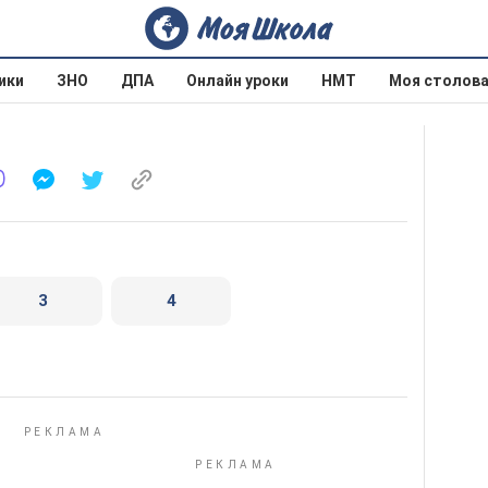
ики
ЗНО
ДПА
Онлайн уроки
НМТ
Моя столов
3
4