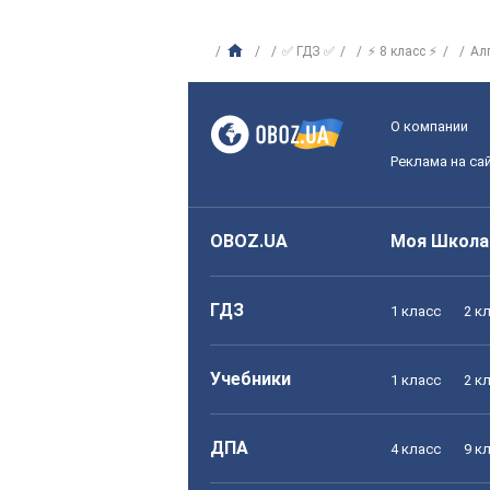
✅ ГДЗ ✅
⚡ 8 класс ⚡
Ал
О компании
Реклама на са
OBOZ.UA
Моя Школа
ГДЗ
1 класс
2 к
Учебники
1 класс
2 к
ДПА
4 класс
9 к