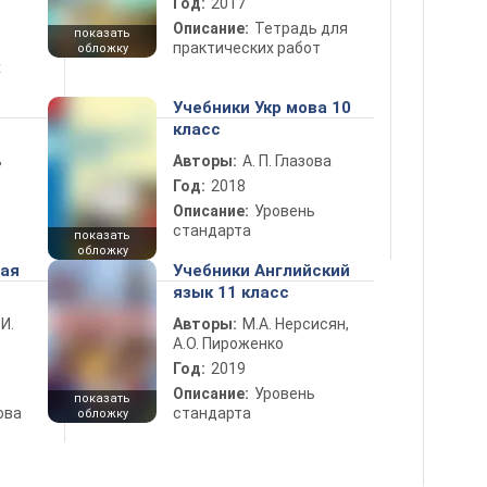
Год:
2017
Описание:
Тетрадь для
показать
практических работ
обложку
х
Учебники Укр мова 10
класс
ь
Авторы:
А. П. Глазова
Год:
2018
Описание:
Уровень
стандарта
показать
обложку
ная
Учебники Английский
язык 11 класс
 И.
Авторы:
М.А. Нерсисян,
А.О. Пироженко
Год:
2019
Описание:
Уровень
показать
ова
стандарта
обложку