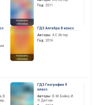
Год:
2011
показать
обложку
сс
ГДЗ Алгебра 8 класс
Авторы:
А.С. Истер
Год:
2016
ния
показать
обложку
5
ГДЗ География 9
класс
к, В.
Авторы:
В. М. Бойко, И.
ир,
Л. Дитчук