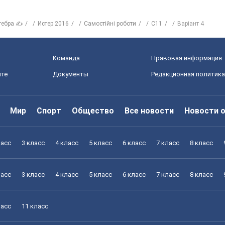
гебра ✍
Истер 2016
Самостійні роботи
С11
Варіант 4
Команда
Правовая информация
йте
Документы
Редакционная политика
Мир
Спорт
Общество
Все новости
Новости 
ласс
3 класс
4 класс
5 класс
6 класс
7 класс
8 класс
ласс
3 класс
4 класс
5 класс
6 класс
7 класс
8 класс
ласс
11 класс