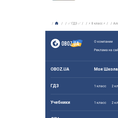
✅ ГДЗ ✅
⚡ 8 класс ⚡
Ал
О компании
Реклама на са
OBOZ.UA
Моя Школа
ГДЗ
1 класс
2 к
Учебники
1 класс
2 к