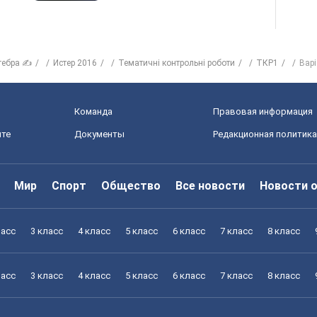
гебра ✍
Истер 2016
Тематичні контрольні роботи
ТКР1
Варі
Команда
Правовая информация
йте
Документы
Редакционная политика
Мир
Спорт
Общество
Все новости
Новости 
ласс
3 класс
4 класс
5 класс
6 класс
7 класс
8 класс
ласс
3 класс
4 класс
5 класс
6 класс
7 класс
8 класс