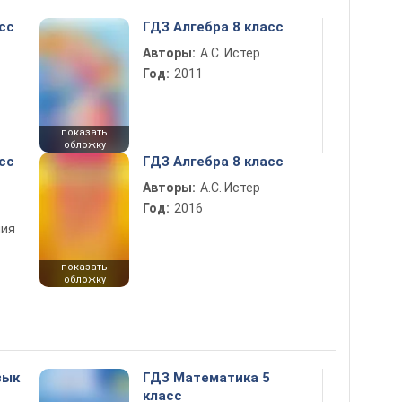
сс
ГДЗ Алгебра 8 класс
Авторы:
А.С. Истер
Год:
2011
показать
обложку
сс
ГДЗ Алгебра 8 класс
Авторы:
А.С. Истер
Год:
2016
ния
показать
обложку
зык
ГДЗ Математика 5
класс