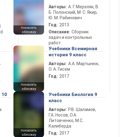
Авторы:
А. Г. Мерзляк, В.
Б. Полонский, М. С. Якир,
Ю. М. Рабинович
Год:
2013
d
показать
nd
Описание:
Сборник
обложку
задач и контрольных
работ
Учебники Всемирная
история 9 класс
ь
Авторы:
А.А. Мартынюк,
О. А. Гисем
Год:
2017
показать
обложку
 10
Учебники Биология 9
класс
а
Авторы:
Р.В. Шаламов,
Г.А. Носов, О.А.
Литовченко, М.С.
Калиберда
показать
Год:
2017
обложку