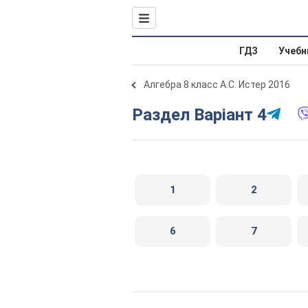
ГДЗ
Учебн
Алгебра 8 класс А.С. Истер 2016
Раздел Варіант 4
1
2
6
7