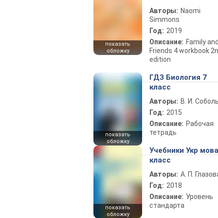
Авторы:
Naomi
Simmons
Год:
2019
Описание:
Family an
показать
Friends 4 workbook 2
обложку
edition
ГДЗ Биология 7
класс
Авторы:
В. И. Собол
Год:
2015
Описание:
Рабочая
тетрадь
показать
обложку
Учебники Укр мова
класс
Авторы:
А. П. Глазов
Год:
2018
Описание:
Уровень
стандарта
показать
обложку