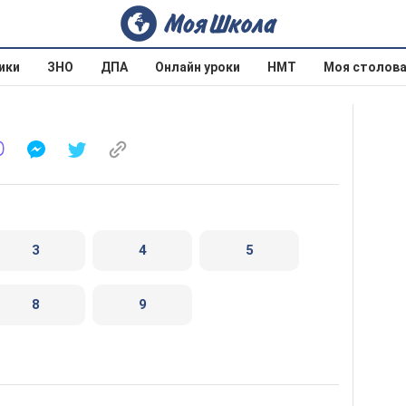
ики
ЗНО
ДПА
Онлайн уроки
НМТ
Моя столов
3
4
5
8
9