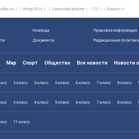
гебра ✍
Истер 2016
Самостійні роботи
С3
Варіант 4
Команда
Правовая информация
йте
Документы
Редакционная политика
Мир
Спорт
Общество
Все новости
Новости 
ласс
3 класс
4 класс
5 класс
6 класс
7 класс
8 класс
ласс
3 класс
4 класс
5 класс
6 класс
7 класс
8 класс
ласс
11 класс