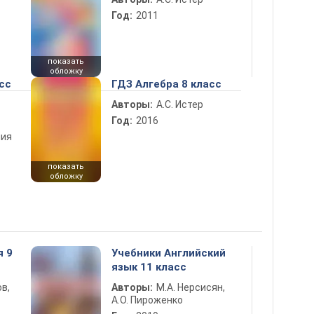
Год:
2011
показать
обложку
сс
ГДЗ Алгебра 8 класс
Авторы:
А.С. Истер
Год:
2016
ния
показать
обложку
я 9
Учебники Английский
язык 11 класс
в,
Авторы:
М.А. Нерсисян,
А.О. Пироженко