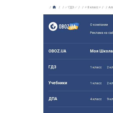
✅ ГДЗ ✅
⚡ 8 класс ⚡
Ал
О компании
Реклама на са
OBOZ.UA
Моя Школа
ГДЗ
1 класс
2 к
Учебники
1 класс
2 к
ДПА
4 класс
9 к