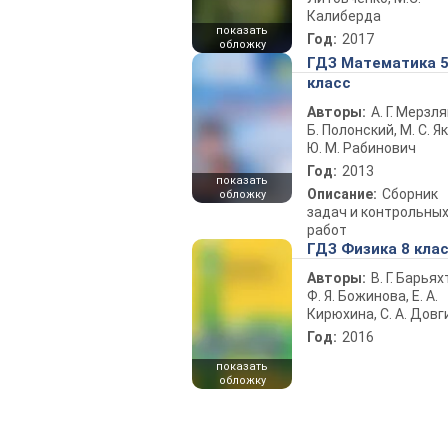
Калиберда
показать
Год:
2017
обложку
ГДЗ Математика 
класс
Авторы:
А. Г. Мерзля
Б. Полонский, М. С. Як
Ю. М. Рабинович
Год:
2013
показать
Описание:
Сборник
обложку
задач и контрольны
работ
ГДЗ Физика 8 кла
Авторы:
В. Г. Барьях
Ф. Я. Божинова, Е. А.
Кирюхина, С. А. Довг
Год:
2016
показать
обложку