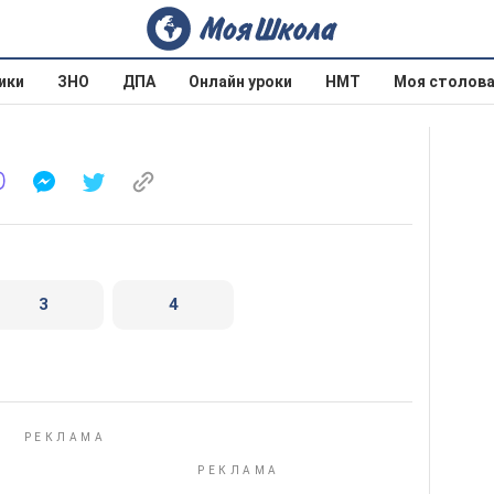
ики
ЗНО
ДПА
Онлайн уроки
НМТ
Моя столов
3
4