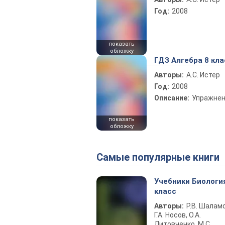
Год:
2008
показать
обложку
ГДЗ Алгебра 8 кла
Авторы:
А.С. Истер
Год:
2008
Описание:
Упражне
показать
обложку
Самые популярные книги
Учебники Биологи
класс
Авторы:
Р.В. Шаламо
Г.А. Носов, О.А.
Литовченко, М.С.