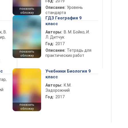
Год:
2019
Описание:
Уровень
показать
стандарта
обложку
5
ГДЗ География 9
класс
к, В.
Авторы:
В. М. Бойко, И.
ир,
Л. Дитчук
Год:
2017
Описание:
Тетрадь для
показать
практических работ
обложку
х
сс
Учебники Биология 9
класс
тар,
Авторы:
К.М.
ий
Задорожний
Год:
2017
показать
обложку