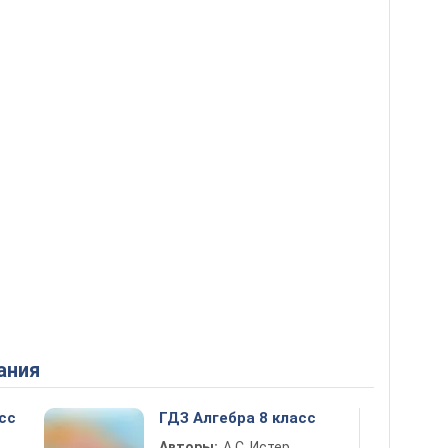
ания
сс
ГДЗ Алгебра 8 класс
Авторы:
А.С. Истер