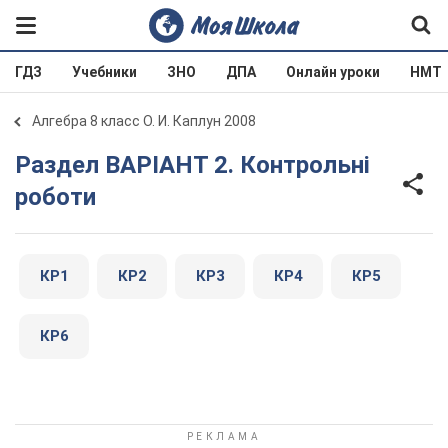
ГДЗ
Учебники
ЗНО
ДПА
Онлайн уроки
НМТ
Алгебра 8 класс О. И. Каплун 2008
Раздел ВАРІАНТ 2. Контрольні
роботи
КР1
КР2
КР3
КР4
КР5
КР6