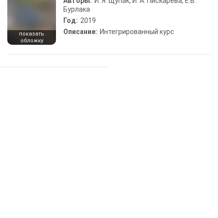
Авторы:
И. Я. Щупак, И. А. Пискарева, Е.В.
Бурлака
Год:
2019
Описание:
Интегрированный курс
показать
обложку