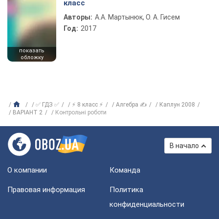
класс
Авторы:
А.А. Мартынюк, О. А. Гисем
Год:
2017
показать
обложку
✅ ГДЗ ✅
⚡ 8 класс ⚡
Алгебра ✍
Каплун 2008
ВАРІАНТ 2
Контрольні роботи
В начало
О компании
Команда
Правовая информация
Политика
конфиденциальности