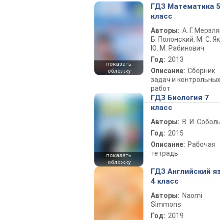
ГДЗ Математика 
класс
Авторы:
А. Г. Мерзля
Б. Полонский, М. С. Як
Ю. М. Рабинович
Год:
2013
показать
Описание:
Сборник
обложку
задач и контрольны
работ
ГДЗ Биология 7
класс
Авторы:
В. И. Собол
Год:
2015
Описание:
Рабочая
тетрадь
показать
обложку
ГДЗ Английский я
4 класс
Авторы:
Naomi
Simmons
Год:
2019