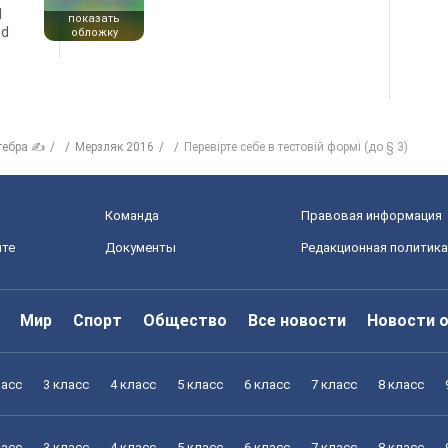
d
показать
nd
обложку
гебра ✍
Мерзляк 2016
Перевірте себе в тестовій формі (до § 3)
Команда
Правовая информация
йте
Документы
Редакционная политика
Мир
Спорт
Общество
Все новости
Новости 
ласс
3 класс
4 класс
5 класс
6 класс
7 класс
8 класс
ласс
3 класс
4 класс
5 класс
6 класс
7 класс
8 класс