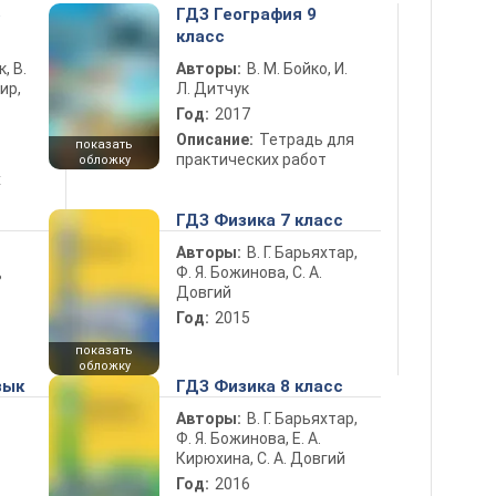
5
ГДЗ География 9
класс
к, В.
Авторы:
В. М. Бойко, И.
ир,
Л. Дитчук
Год:
2017
Описание:
Тетрадь для
показать
практических работ
обложку
х
ГДЗ Физика 7 класс
Авторы:
В. Г. Барьяхтар,
Ф. Я. Божинова, С. А.
ь
Довгий
Год:
2015
показать
обложку
зык
ГДЗ Физика 8 класс
Авторы:
В. Г. Барьяхтар,
Ф. Я. Божинова, Е. А.
Кирюхина, С. А. Довгий
Год:
2016