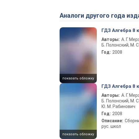
Аналоги другого года изд
ГДЗ Алгебра 8 
Авторы:
А. Г. Мер
Б. Полонский, М. С
Год:
2008
показать обложку
ГДЗ Алгебра 8 
Авторы:
А. Г. Мер
Б. Полонский, М. С
Ю. М. Рабинович
Год:
2008
Описание:
Сборни
рус. школ
показать обложку