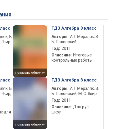
ания
класс
ГДЗ Алгебра 8 класс
зляк, В.
Авторы:
А. Г. Мерзляк, В.
. Якир
Б. Полонский
Год:
2011
Описание:
Итоговые
контрольные работы
показать обложку
класс
ГДЗ Алгебра 8 класс
зляк, В.
Авторы:
А. Г. Мерзляк, В.
. Якир,
Б. Полонский, М. С. Якир
Год:
2011
Описание:
Для рус.
к для
школ
показать обложку