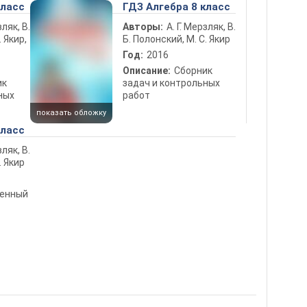
класс
ГДЗ Алгебра 8 класс
зляк, В.
Авторы:
А. Г. Мерзляк, В.
. Якир,
Б. Полонский, М. С. Якир
Год:
2016
Описание:
Сборник
ик
задач и контрольных
ных
работ
показать обложку
класс
зляк, В.
. Якир
ленный