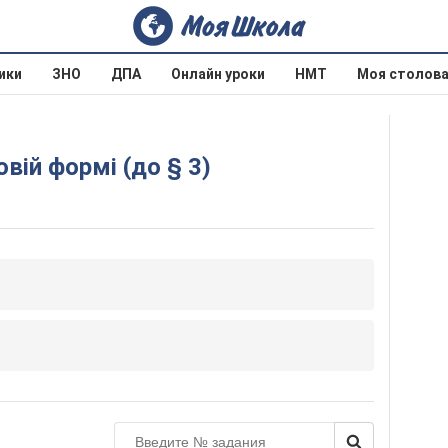
ики
ЗНО
ДПА
Онлайн уроки
НМТ
Моя столов
овій формі (до § 3)