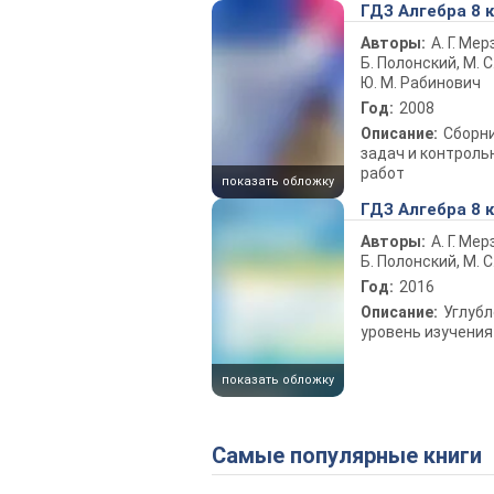
ГДЗ Алгебра 8 
Авторы:
А. Г. Мер
Б. Полонский, М. С
Ю. М. Рабинович
Год:
2008
Описание:
Сборн
задач и контроль
работ
показать обложку
ГДЗ Алгебра 8 
Авторы:
А. Г. Мер
Б. Полонский, М. С
Год:
2016
Описание:
Углуб
уровень изучения
показать обложку
Самые популярные книги