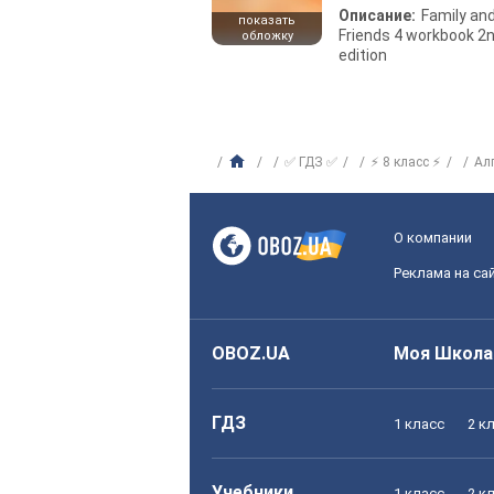
Описание:
Family an
показать
Friends 4 workbook 2
обложку
edition
✅ ГДЗ ✅
⚡ 8 класс ⚡
Ал
О компании
Реклама на са
OBOZ.UA
Моя Школа
ГДЗ
1 класс
2 к
Учебники
1 класс
2 к