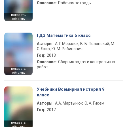
Описание:
Рабочая тетрадь
показать
обложку
ГДЗ Математика 5 класс
Авторы:
А. Г. Мерзляк, В. Б. Полонский, М.
С. Якир, Ю. М. Рабинович
Год:
2013
Описание:
Сборник задач и контрольных
работ
показать
обложку
Учебники Всемирная история 9
класс
Авторы:
А.А. Мартынюк, О. А. Гисем
Год:
2017
показать
обложку