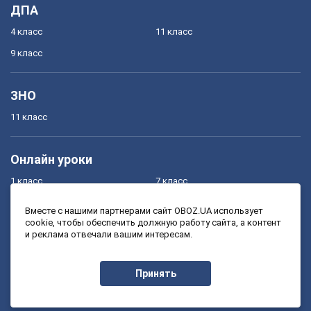
ДПА
4 класс
11 класс
9 класс
ЗНО
11 класс
Онлайн уроки
1 класс
7 класс
2 класс
8 класс
Вместе с нашими партнерами сайт OBOZ.UA использует
cookie, чтобы обеспечить должную работу сайта, а контент
3 класс
9 класс
и реклама отвечали вашим интересам.
4 класс
10 класс
5 класс
11 класс
Принять
6 класс