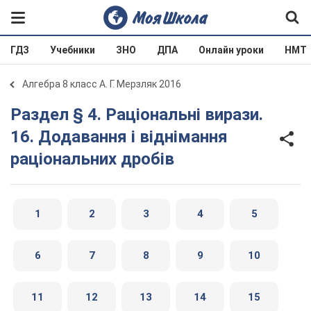
ГДЗ
Учебники
ЗНО
ДПА
Онлайн уроки
НМТ
Алгебра 8 класс А. Г. Мерзляк 2016
Раздел § 4. Раціональні вирази.
16. Додавання і віднімання
раціональних дробів
1
2
3
4
5
6
7
8
9
10
11
12
13
14
15