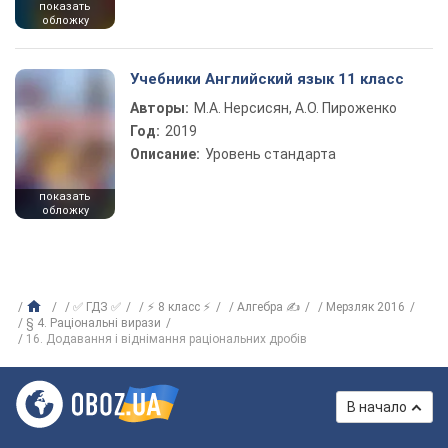
показать
обложку
Учебники Английский язык 11 класс
Авторы:
М.А. Нерсисян, А.О. Пироженко
Год:
2019
Описание:
Уровень стандарта
показать
обложку
✅ ГДЗ ✅
⚡ 8 класс ⚡
Алгебра ✍
Мерзляк 2016
§ 4. Раціональні вирази
16. Додавання і віднімання раціональних дробів
В начало