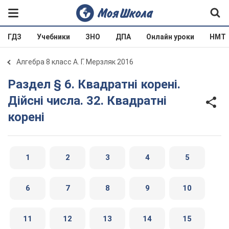
ГДЗ
Учебники
ЗНО
ДПА
Онлайн уроки
НМТ
Алгебра 8 класс А. Г. Мерзляк 2016
Раздел § 6. Квадратні корені.
Дійсні числа. 32. Квадратні
корені
1
2
3
4
5
6
7
8
9
10
11
12
13
14
15