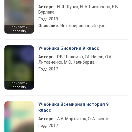
Авторы:
И. Я. Щупак, И. А. Пискарева, Е.В.
Бурлака
Год:
2019
Описание:
Интегрированный курс
показать
обложку
Учебники Биология 9 класс
Авторы:
Р.В. Шаламов, Г.А. Носов, О.А.
Литовченко, М.С. Калиберда
Год:
2017
показать
обложку
Учебники Всемирная история 9
класс
Авторы:
А.А. Мартынюк, О. А. Гисем
Год:
2017