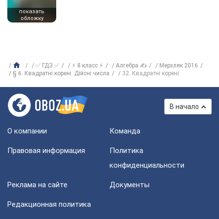
показать
обложку
✅ ГДЗ ✅
⚡ 8 класс ⚡
Алгебра ✍
Мерзляк 2016
§ 6. Квадратні корені. Дійсні числа
32. Квадратні корені
В начало
О компании
Команда
Правовая информация
Политика
конфиденциальности
Реклама на сайте
Документы
Редакционная политика