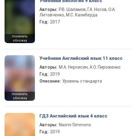
Учебники Биология 9 класс
Авторы:
Р.В. Шаламов, Г.А. Носов, О.А.
Литовченко, М.С. Калиберда
Год:
2017
показать
обложку
Учебники Английский язык 11 класс
Авторы:
М.А. Нерсисян, А.О. Пироженко
Год:
2019
Описание:
Уровень стандарта
показать
обложку
ГДЗ Английский язык 4 класс
Авторы:
Naomi Simmons
Год:
2019