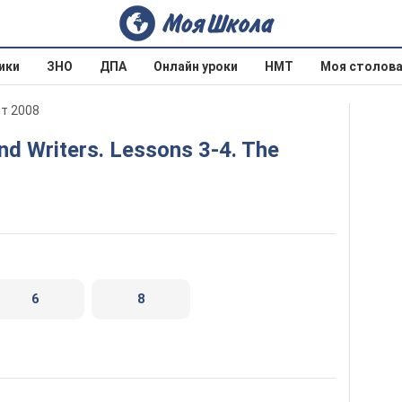
ики
ЗНО
ДПА
Онлайн уроки
НМТ
Моя столов
ит 2008
6
8