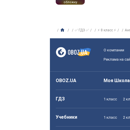
обложку
✅ ГДЗ ✅
⚡ 8 класс ⚡
Ан
О компании
Реклама на са
OBOZ.UA
Моя Школа
ГДЗ
1 класс
2 к
Учебники
1 класс
2 к