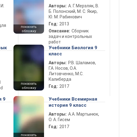
 И.
Авторы:
А. Г. Мерзляк, В.
Б. Полонский, М. С. Якир,
Ю. М. Рабинович
Год:
2013
для
показать
Описание:
Сборник
обложку
задач и контрольных
работ
зык
Учебники Биология 9
класс
Авторы:
Р.В. Шаламов,
Г.А. Носов, О.А.
Литовченко, М.С.
Калиберда
d
показать
Год:
2017
nd
обложку
я 9
Учебники Всемирная
история 9 класс
Авторы:
А.А. Мартынюк,
О. А. Гисем
Год:
2017
показать