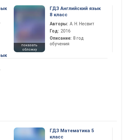
зык
ГДЗ Английский язык
8 класс
т
Авторы:
А. Н. Несвит
Год:
2016
Описание:
8 год
обучения
показать
обложку
зык
т
ГДЗ Математика 5
класс