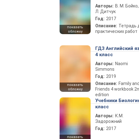
Авторы:
В. М. Бойко,
Л. Дитчук
Год:
2017
Описание:
Тетрадь 
показать
практических работ
обложку
ГДЗ Английский я
4 класс
Авторы:
Naomi
Simmons
Год:
2019
Описание:
Family an
показать
Friends 4 workbook 2
обложку
edition
Учебники Биологи
класс
Авторы:
К.М.
Задорожний
Год:
2017
показать