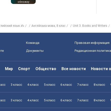
обложку
глийский язык ✍
Англiйська мова, 8 клас
Unit 3. Books and Writers
Команда
Правовая информация
йте
Документы
Редакционная политика
Мир
Спорт
Общество
Все новости
Новости 
ласс
3 класс
4 класс
5 класс
6 класс
7 класс
8 класс
ласс
3 класс
4 класс
5 класс
6 класс
7 класс
8 класс