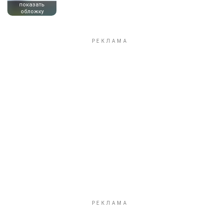
показать
обложку