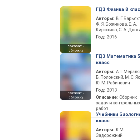
ГДЗ Физика 8 кла
Авторы:
В. Г. Барьях
Ф. Я. Божинова, Е. А.
Кирюхина, С. А. Довг
Год:
2016
показать
обложку
ГДЗ Математика 
класс
Авторы:
А. Г. Мерзля
Б. Полонский, М. С. Як
Ю. М. Рабинович
Год:
2013
показать
Описание:
Сборник
обложку
задач и контрольны
работ
Учебники Биологи
класс
Авторы:
К.М.
Задорожний