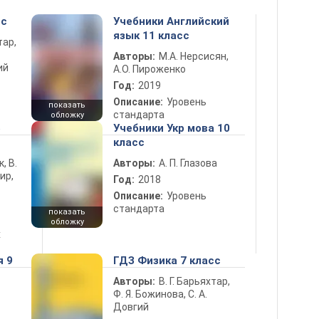
сс
Учебники Английский
язык 11 класс
тар,
Авторы:
М.А. Нерсисян,
ий
А.О. Пироженко
Год:
2019
Описание:
Уровень
показать
стандарта
обложку
5
Учебники Укр мова 10
класс
к, В.
Авторы:
А. П. Глазова
ир,
Год:
2018
Описание:
Уровень
стандарта
показать
обложку
х
я 9
ГДЗ Физика 7 класс
Авторы:
В. Г. Барьяхтар,
Ф. Я. Божинова, С. А.
Довгий