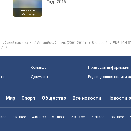
Год:
2015
показать
обложку
глийский язык ✍
Английский язык (2001-2011гг.), 8 класс
ENGLICH 
II
Команда
Правовая информация
йте
Документы
Редакционная политика
Мир
Спорт
Общество
Все новости
Новости 
ласс
3 класс
4 класс
5 класс
6 класс
7 класс
8 класс