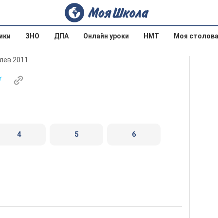
ики
ЗНО
ДПА
Онлайн уроки
НМТ
Моя столов
влев 2011
4
5
6