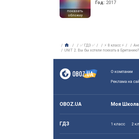
Год:
2017
показать
обложку
✅ ГДЗ ✅
⚡ 8 класс ⚡
Ан
UNIT 2. Вы бы хотели поехать в Британию?
О компании
Реклама на са
OBOZ.UA
Моя Школа
ГДЗ
1 класс
2 к