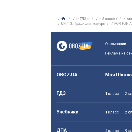
✅ ГДЗ ✅
⚡ 8 класс ⚡
Ан
UNIT 3. Традиции, манеры
FOR FUN A
О компании
Реклама на са
OBOZ.UA
Моя Школа
ГДЗ
1 класс
2 к
Учебники
1 класс
2 к
ДПА
4 класс
9 к