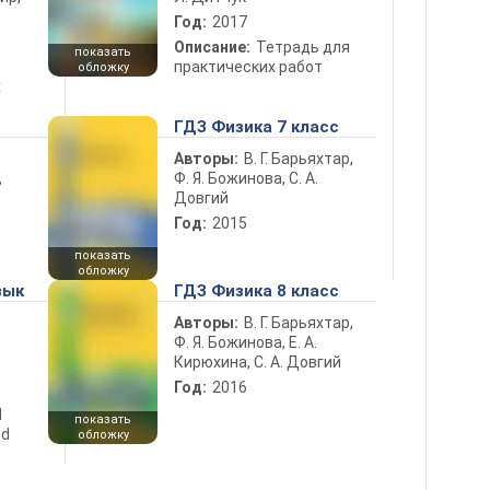
Год:
2017
Описание:
Тетрадь для
показать
практических работ
обложку
х
ГДЗ Физика 7 класс
Авторы:
В. Г. Барьяхтар,
Ф. Я. Божинова, С. А.
ь
Довгий
Год:
2015
показать
обложку
зык
ГДЗ Физика 8 класс
Авторы:
В. Г. Барьяхтар,
Ф. Я. Божинова, Е. А.
Кирюхина, С. А. Довгий
Год:
2016
d
показать
nd
обложку