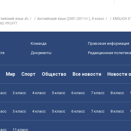
глийский язык ✍
Английский язык (2001-2011гг.), 8 класс
ENGLICH 
ND PROFIT
Команда
Правовая информация
йте
Документы
Редакционная политика
Мир
Спорт
Общество
Все новости
Новости 
ласс
3 класс
4 класс
5 класс
6 класс
7 класс
8 класс
ласс
3 класс
4 класс
5 класс
6 класс
7 класс
8 класс
ласс
11 класс