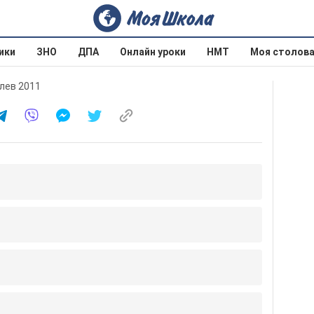
ики
ЗНО
ДПА
Онлайн уроки
НМТ
Моя столов
влев 2011