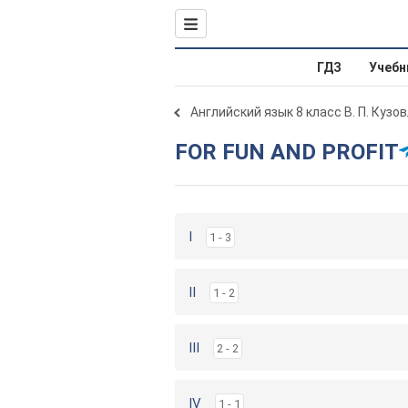
ГДЗ
Учебн
Английский язык 8 класс В. П. Кузо
FOR FUN AND PROFIT
I
1 - 3
II
1 - 2
III
2 - 2
IV
1 - 1