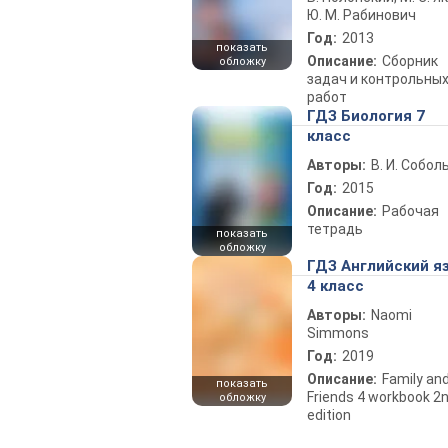
Ю. М. Рабинович
Год:
2013
показать
Описание:
Сборник
обложку
задач и контрольны
работ
ГДЗ Биология 7
класс
Авторы:
В. И. Собол
Год:
2015
Описание:
Рабочая
тетрадь
показать
обложку
ГДЗ Английский я
4 класс
Авторы:
Naomi
Simmons
Год:
2019
Описание:
Family an
показать
Friends 4 workbook 2
обложку
edition