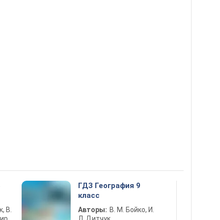
5
ГДЗ География 9
класс
к, В.
Авторы:
В. М. Бойко, И.
ир,
Л. Дитчук