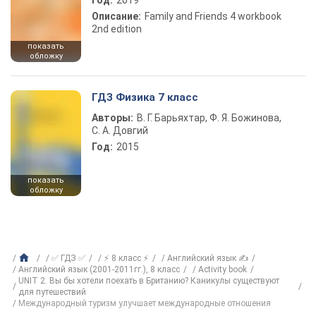
Год:
2019
Описание:
Family and Friends 4 workbook
2nd edition
показать
обложку
ГДЗ Физика 7 класс
Авторы:
В. Г. Барьяхтар, Ф. Я. Божинова,
С. А. Довгий
Год:
2015
показать
обложку
✅ ГДЗ ✅
⚡ 8 класс ⚡
Английский язык ✍
Английский язык (2001-2011гг.), 8 класс
Activity book
UNIT 2. Вы бы хотели поехать в Британию? Каникулы существуют
для путешествий
Международный туризм улучшает международные отношения