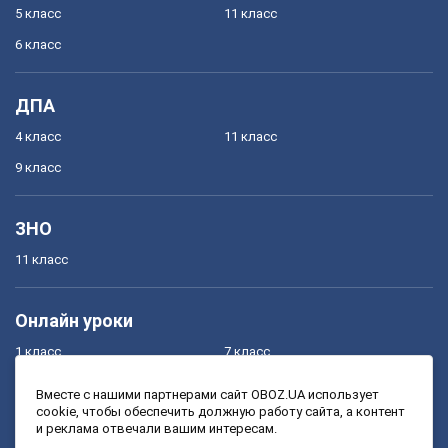
5 класс
11 класс
6 класс
ДПА
4 класс
11 класс
9 класс
ЗНО
11 класс
Онлайн уроки
1 класс
7 класс
2 класс
8 класс
Вместе с нашими партнерами сайт OBOZ.UA использует
cookie, чтобы обеспечить должную работу сайта, а контент
3 класс
9 класс
и реклама отвечали вашим интересам.
4 класс
10 класс