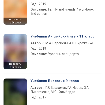
Год:
2019
Описание:
Family and Friends 4 workbook
2nd edition
показать
обложку
Учебники Английский язык 11 класс
Авторы:
М.А. Нерсисян, А.О. Пироженко
Год:
2019
Описание:
Уровень стандарта
показать
обложку
Учебники Биология 9 класс
Авторы:
Р.В. Шаламов, Г.А. Носов, О.А.
Литовченко, М.С. Калиберда
Год:
2017