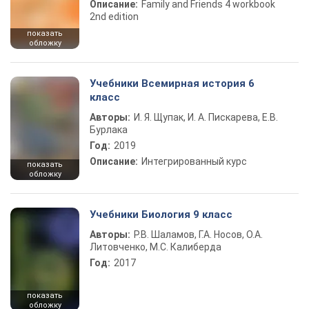
Описание:
Family and Friends 4 workbook
2nd edition
показать
обложку
Учебники Всемирная история 6
класс
Авторы:
И. Я. Щупак, И. А. Пискарева, Е.В.
Бурлака
Год:
2019
Описание:
Интегрированный курс
показать
обложку
Учебники Биология 9 класс
Авторы:
Р.В. Шаламов, Г.А. Носов, О.А.
Литовченко, М.С. Калиберда
Год:
2017
показать
обложку