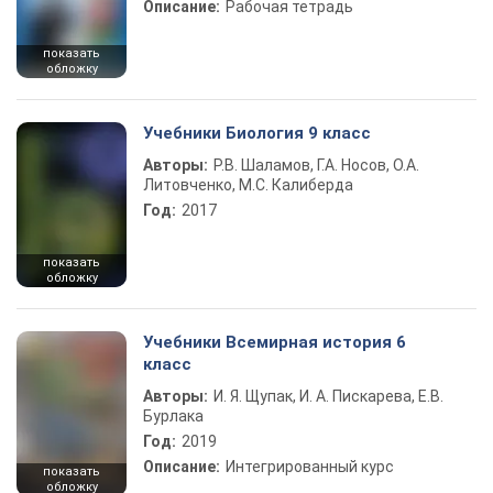
Описание:
Рабочая тетрадь
показать
обложку
Учебники Биология 9 класс
Авторы:
Р.В. Шаламов, Г.А. Носов, О.А.
Литовченко, М.С. Калиберда
Год:
2017
показать
обложку
Учебники Всемирная история 6
класс
Авторы:
И. Я. Щупак, И. А. Пискарева, Е.В.
Бурлака
Год:
2019
Описание:
Интегрированный курс
показать
обложку