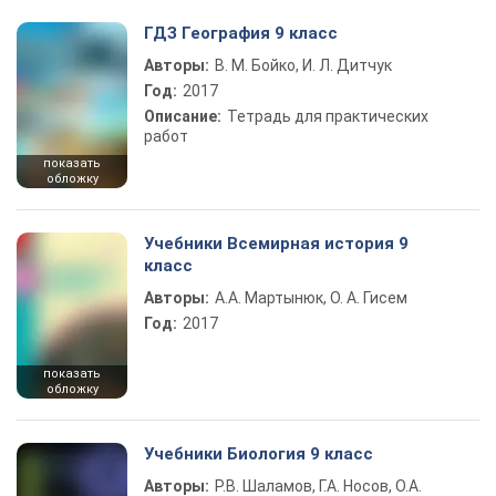
ГДЗ География 9 класс
Авторы:
В. М. Бойко, И. Л. Дитчук
Год:
2017
Описание:
Тетрадь для практических
работ
показать
обложку
Учебники Всемирная история 9
класс
Авторы:
А.А. Мартынюк, О. А. Гисем
Год:
2017
показать
обложку
Учебники Биология 9 класс
Авторы:
Р.В. Шаламов, Г.А. Носов, О.А.