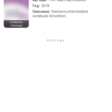
Авторы:
Tim Falla, Paul A Davies
Год:
2018
Описание:
Solutions intermediate
workbook 3rd edition
показать
обложку