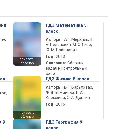
кий
ГДЗ Математика 5
класс
ян,
Авторы:
А. Г. Мерзляк, В.
Б. Полонский, М. С. Якир,
Ю. М. Рабинович
Год:
2013
показать
Описание:
Сборник
обложку
задач и контрольных
работ
ная
ГДЗ Физика 8 класс
Авторы:
В. Г. Барьяхтар,
Ф. Я. Божинова, Е. А.
нюк,
Кирюхина, С. А. Довгий
Год:
2016
показать
обложку
я 9
ГДЗ География 9
класс