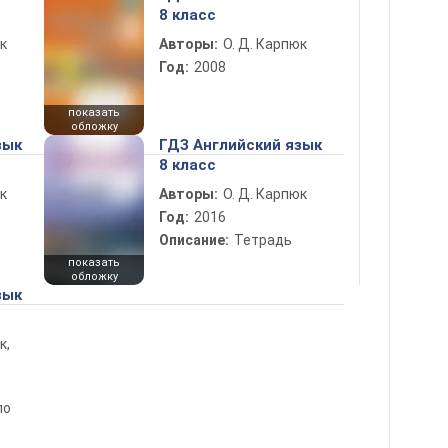
8 класс
к
Авторы:
О. Д. Карпюк
Год:
2008
показать
обложку
зык
ГДЗ Английский язык
8 класс
к
Авторы:
О. Д. Карпюк
Год:
2016
Описание:
Тетрадь
показать
обложку
зык
к,
по