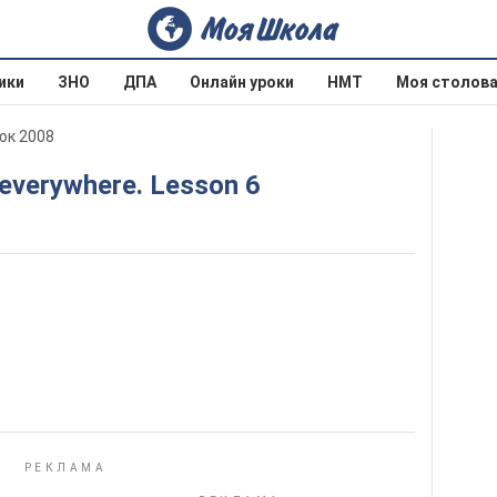
ики
ЗНО
ДПА
Онлайн уроки
НМТ
Моя столов
юк 2008
s everywhere. Lesson 6