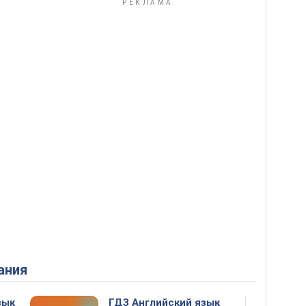
ания
зык
ГДЗ Английский язык