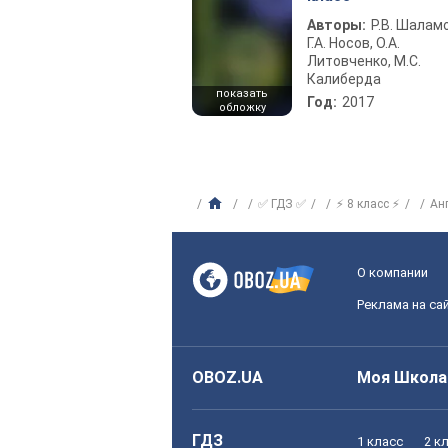
Авторы:
Р.В. Шаламо
Г.А. Носов, О.А.
Литовченко, М.С.
Калиберда
показать
Год:
2017
обложку
✅ ГДЗ ✅
⚡ 8 класс ⚡
Ан
О компании
Реклама на са
OBOZ.UA
Моя Школа
ГДЗ
1 класс
2 к