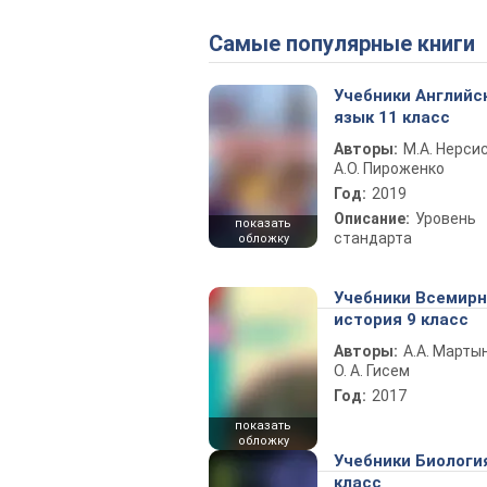
Самые популярные книги
Учебники Английс
язык 11 класс
Авторы:
М.А. Нерсис
А.О. Пироженко
Год:
2019
Описание:
Уровень
показать
стандарта
обложку
Учебники Всемир
история 9 класс
Авторы:
А.А. Марты
О. А. Гисем
Год:
2017
показать
обложку
Учебники Биологи
класс