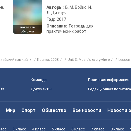
в,
Авторы:
В. М. Бойко, И.
Л. Дитчук
Год:
2017
Описание:
Тетрадь для
показать
практических работ
обложку
глийский язык ✍
Карпюк 2008
Unit 3. Music's everywhere
Lesson
Команда
Правовая информация
йте
Документы
Редакционная политика
Мир
Спорт
Общество
Все новости
Новости 
ласс
3 класс
4 класс
5 класс
6 класс
7 класс
8 класс