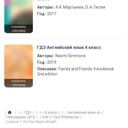
Авторы:
А.А. Мартынюк, О. А. Гисем
Год:
2017
показать
обложку
ГДЗ Английский язык 4 класс
Авторы:
Naomi Simmons
Год:
2019
Описание:
Family and Friends 4 workbook
2nd edition
показать
обложку
✅ ГДЗ ✅
⚡ 8 класс ⚡
Английский язык ✍
Мясоедова 2016
Unit 3. Your Preferences
Lesson 1. Do You Need a Book?