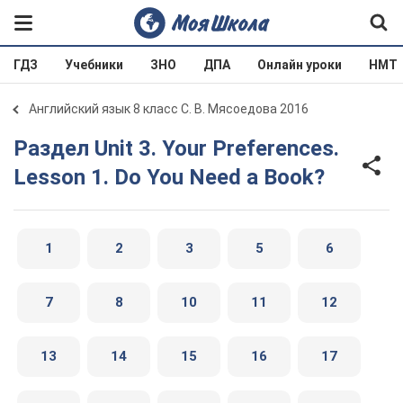
ГДЗ
Учебники
ЗНО
ДПА
Онлайн уроки
НМТ
Английский язык 8 класс С. В. Мясоедова 2016
Раздел Unit 3. Your Preferences.
Lesson 1. Do You Need a Book?
1
2
3
5
6
7
8
10
11
12
13
14
15
16
17