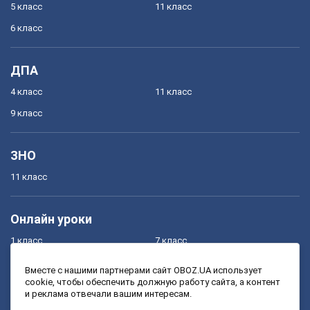
5 класс
11 класс
6 класс
ДПА
4 класс
11 класс
9 класс
ЗНО
11 класс
Онлайн уроки
1 класс
7 класс
2 класс
8 класс
Вместе с нашими партнерами сайт OBOZ.UA использует
cookie, чтобы обеспечить должную работу сайта, а контент
3 класс
9 класс
и реклама отвечали вашим интересам.
4 класс
10 класс