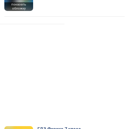
показать
обложку