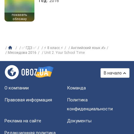
Год:
2016
показать
обложку
✅ ГДЗ ✅
⚡ 8 класс ⚡
Английский язык ✍
Мясоедова 2016
Unit 2. Your School Time
В начало
О компании
Команда
Правовая информация
Политика
конфиденциальности
Реклама на сайте
Документы
Редакционная политика