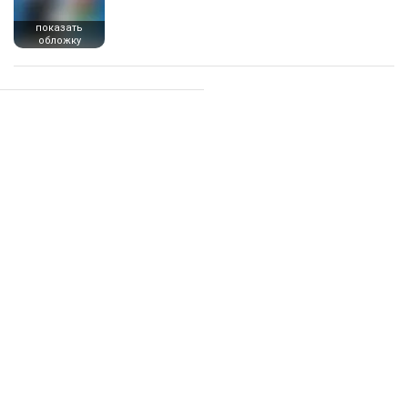
показать
обложку