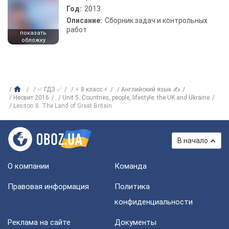
Год:
2013
Описание:
Сборник задач и контрольных
работ
показать
обложку
✅ ГДЗ ✅
⚡ 8 класс ⚡
Английский язык ✍
Несвит 2016
Unit 5. Countries, people, lifestyle: the UK and Ukraine
Lesson 8. The Land of Great Britain
В начало
О компании
Команда
Правовая информация
Политика
конфиденциальности
Реклама на сайте
Документы