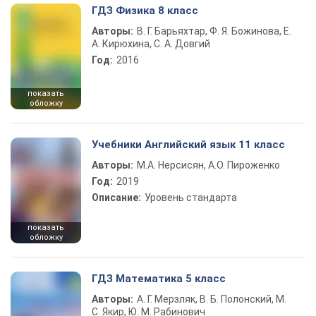
ГДЗ Физика 8 класс
Авторы:
В. Г. Барьяхтар, Ф. Я. Божинова, Е.
А. Кирюхина, С. А. Довгий
Год:
2016
показать
обложку
Учебники Английский язык 11 класс
Авторы:
М.А. Нерсисян, А.О. Пироженко
Год:
2019
Описание:
Уровень стандарта
показать
обложку
ГДЗ Математика 5 класс
Авторы:
А. Г. Мерзляк, В. Б. Полонский, М.
С. Якир, Ю. М. Рабинович