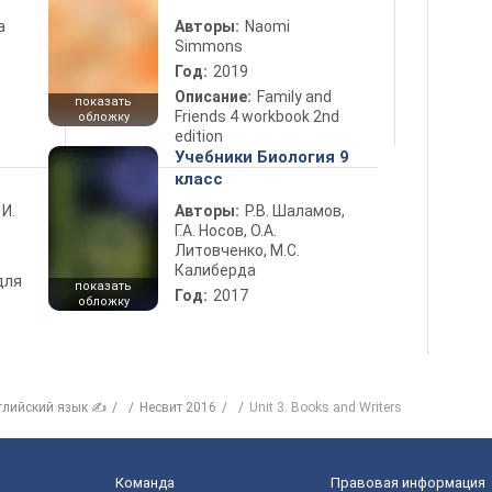
а
Авторы:
Naomi
Simmons
Год:
2019
Описание:
Family and
показать
Friends 4 workbook 2nd
обложку
edition
Учебники Биология 9
класс
 И.
Авторы:
Р.В. Шаламов,
Г.А. Носов, О.А.
Литовченко, М.С.
Калиберда
для
показать
Год:
2017
обложку
глийский язык ✍
Несвит 2016
Unit 3. Books and Writers
Команда
Правовая информация