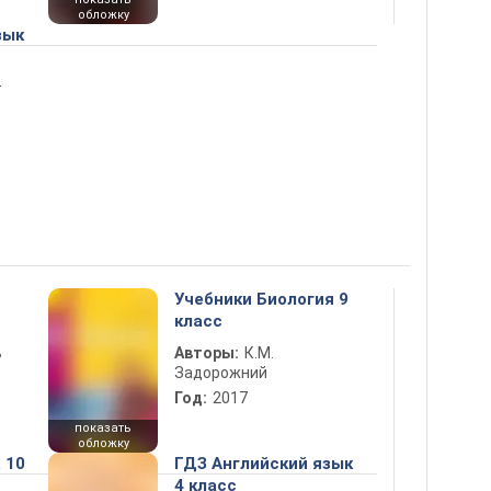
обложку
зык
т
Учебники Биология 9
класс
ь
Авторы:
К.М.
Задорожний
Год:
2017
показать
обложку
 10
ГДЗ Английский язык
4 класс