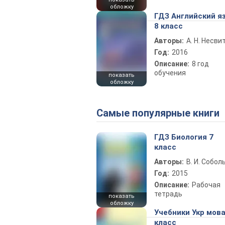
обложку
ГДЗ Английский я
8 класс
Авторы:
А. Н. Несви
Год:
2016
Описание:
8 год
обучения
показать
обложку
Самые популярные книги
ГДЗ Биология 7
класс
Авторы:
В. И. Собол
Год:
2015
Описание:
Рабочая
тетрадь
показать
обложку
Учебники Укр мова
класс