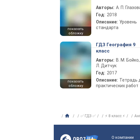
Авторы:
А. П. Глазов
Год:
2018
Описание:
Уровень
стандарта
показать
обложку
ГДЗ География 9
класс
Авторы:
В. М. Бойко,
Л. Дитчук
Год:
2017
Описание:
Тетрадь 
показать
практических работ
обложку
✅ ГДЗ ✅
⚡ 8 класс ⚡
Ан
О компании