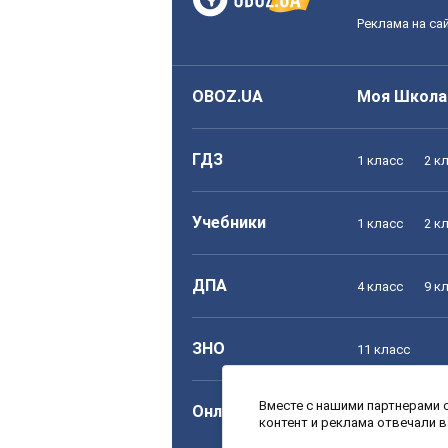
Реклама на са
OBOZ.UA
Моя Школа
ГДЗ
1 класс
2 к
Учебники
1 класс
2 к
ДПА
4 класс
9 к
ЗНО
11 класс
Вместе с нашими партнерами с
Онлайн уроки
1 класс
2 к
контент и реклама отвечали 