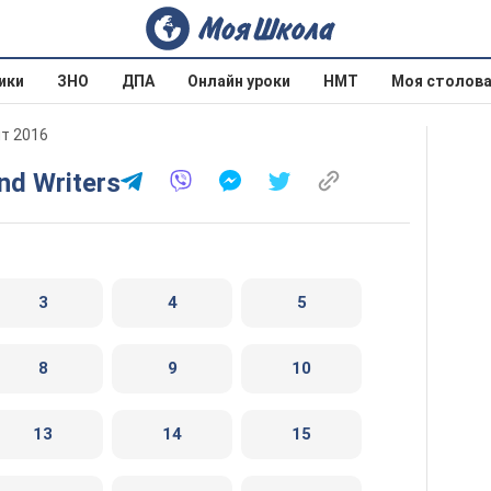
ики
ЗНО
ДПА
Онлайн уроки
НМТ
Моя столов
ит 2016
and Writers
3
4
5
8
9
10
13
14
15