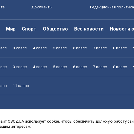
йте
Документы
Редакционная политика
Мир
Спорт
Общество
Все новости
Новости 
ласс
3 класс
4 класс
5 класс
6 класс
7 класс
8 класс
ласс
3 класс
4 класс
5 класс
6 класс
7 класс
8 класс
ласс
11 класс
айт OBOZ.UA использует cookie, чтобы обеспечить должную работу сайт
ласс
3 класс
4 класс
5 класс
6 класс
7 класс
8 класс
вашим интересам.