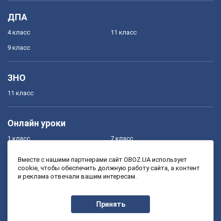
ДПА
4 класс
11 класс
9 класс
ЗНО
11 класс
Онлайн уроки
1 класс
7 класс
2 класс
8 класс
Вместе с нашими партнерами сайт OBOZ.UA использует
cookie, чтобы обеспечить должную работу сайта, а контент
3 класс
9 класс
и реклама отвечали вашим интересам.
4 класс
10 класс
5 класс
11 класс
Принять
6 класс