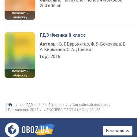
Описание:
Family and Friends 4 workbook
2nd edition
показать
обложку
ГДЗ Физика 8 класс
Авторы:
В. Г. Барьяхтар, Ф. Я. Божинова, Е.
А. Кирюхина, С. А. Довгий
Год:
2016
показать
обложку
✅ ГДЗ ✅
⚡ 8 класс ⚡
Английский язык ✍
Павличенко 2019
ЕКСПРЕС-ТЕСТИ № Стр. 49 - 58
В начало