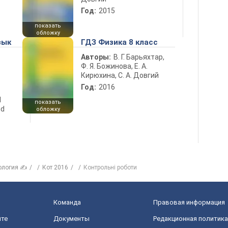
Год:
2015
показать
обложку
зык
ГДЗ Физика 8 класс
Авторы:
В. Г. Барьяхтар,
Ф. Я. Божинова, Е. А.
Кирюхина, С. А. Довгий
Год:
2016
d
показать
nd
обложку
ология ✍
Кот 2016
Контрольні роботи
Команда
Правовая информация
йте
Документы
Редакционная политика