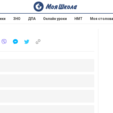
ики
ЗНО
ДПА
Онлайн уроки
НМТ
Моя столов