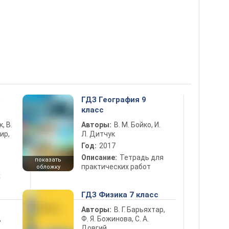
5
ГДЗ География 9
класс
к, В.
Авторы:
В. М. Бойко, И.
ир,
Л. Дитчук
Год:
2017
Описание:
Тетрадь для
показать
практических работ
обложку
х
ГДЗ Физика 7 класс
Авторы:
В. Г. Барьяхтар,
Ф. Я. Божинова, С. А.
ь
Довгий