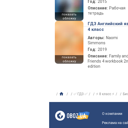
Год:
2015
Описание:
Рабочая
тетрадь
показать
обложку
ГДЗ Английский я
4 класс
Авторы:
Naomi
Simmons
Год:
2019
Описание:
Family an
показать
Friends 4 workbook 2
обложку
edition
✅ ГДЗ ✅
⚡ 8 класс ⚡
Би
О компании
Реклама на са