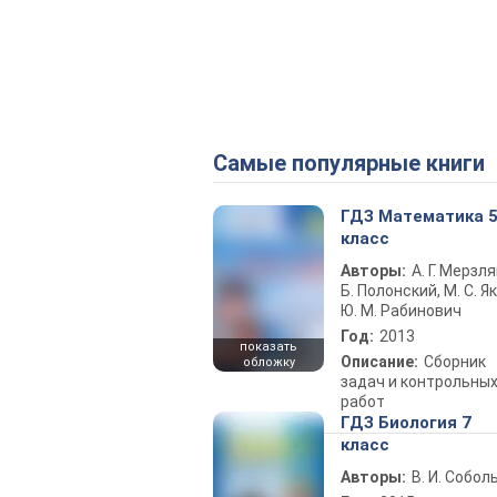
Самые популярные книги
ГДЗ Математика 
класс
Авторы:
А. Г. Мерзля
Б. Полонский, М. С. Як
Ю. М. Рабинович
Год:
2013
показать
Описание:
Сборник
обложку
задач и контрольны
работ
ГДЗ Биология 7
класс
Авторы:
В. И. Собол