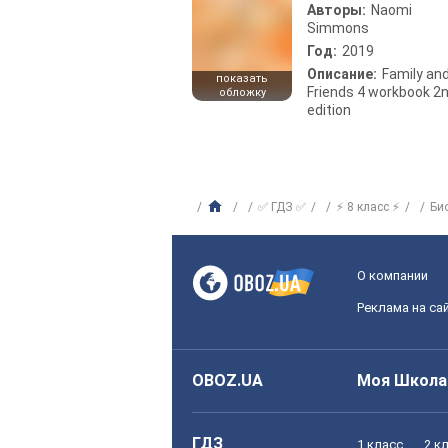
Авторы:
Naomi
Simmons
Год:
2019
Описание:
Family an
показать
Friends 4 workbook 2
обложку
edition
✅ ГДЗ ✅
⚡ 8 класс ⚡
Би
О компании
Реклама на са
OBOZ.UA
Моя Школа
ГДЗ
1 класс
2 к