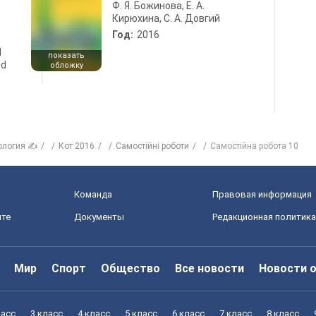
Ф. Я. Божинова, Е. А.
Кирюхина, С. А. Довгий
Год:
2016
d
показать
nd
обложку
ология ✍
Кот 2016
Самостійні роботи
Самостійна робота 10
Команда
Правовая информация
йте
Документы
Редакционная политика
Мир
Спорт
Общество
Все новости
Новости 
ласс
3 класс
4 класс
5 класс
6 класс
7 класс
8 класс