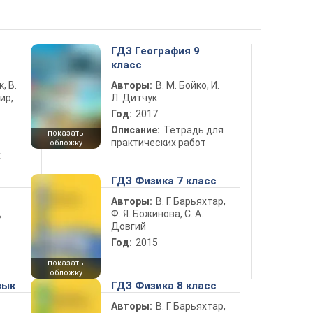
5
ГДЗ География 9
класс
к, В.
Авторы:
В. М. Бойко, И.
ир,
Л. Дитчук
Год:
2017
Описание:
Тетрадь для
показать
практических работ
обложку
х
ГДЗ Физика 7 класс
Авторы:
В. Г. Барьяхтар,
Ф. Я. Божинова, С. А.
ь
Довгий
Год:
2015
показать
обложку
зык
ГДЗ Физика 8 класс
Авторы:
В. Г. Барьяхтар,