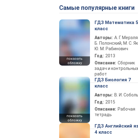
Самые популярные книги
ГДЗ Математика 
класс
Авторы:
А. Г. Мерзля
Б. Полонский, М. С. Як
Ю. М. Рабинович
Год:
2013
показать
Описание:
Сборник
обложку
задач и контрольны
работ
ГДЗ Биология 7
класс
Авторы:
В. И. Собол
Год:
2015
Описание:
Рабочая
тетрадь
показать
обложку
ГДЗ Английский я
4 класс