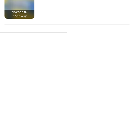
показать
обложку