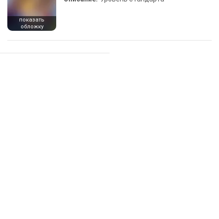
показать
обложку