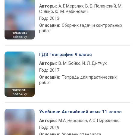
Авторы:
А. Г. Мерзляк, В. Б. Полонский, М.
С. Якир, Ю. М. Рабинович
Год:
2013
Описание:
Сборник задач и контрольных
работ
показать
обложку
ГДЗ География 9 класс
Авторы:
В. М. Бойко, И. Л. Дитчук
Год:
2017
Описание:
Тетрадь для практических
работ
показать
обложку
Учебники Английский язык 11 класс
Авторы:
М.А. Нерсисян, А.О. Пироженко
Год:
2019
Описание:
Уровень стандарта