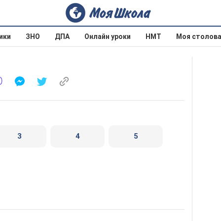
ики
ЗНО
ДПА
Онлайн уроки
НМТ
Моя столов
3
4
5