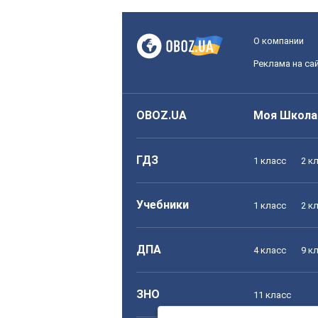
О компании
Реклама на са
OBOZ.UA
Моя Школа
ГДЗ
1 класс
2 к
Учебники
1 класс
2 к
ДПА
4 класс
9 к
ЗНО
11 класс