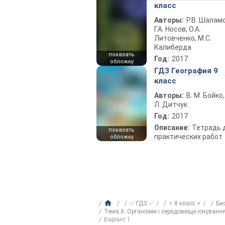
класс
Авторы:
Р.В. Шаламо
Г.А. Носов, О.А.
Литовченко, М.С.
Калиберда
показать
Год:
2017
обложку
ГДЗ География 9
класс
Авторы:
В. М. Бойко,
Л. Дитчук
Год:
2017
Описание:
Тетрадь 
показать
практических работ
обложку
✅ ГДЗ ✅
⚡ 8 класс ⚡
Би
Тема 8. Організми і середовище існування
Варіант 1