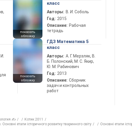
класс
в,
Авторы:
В. И. Соболь
Год:
2015
Описание:
Рабочая
тетрадь
показать
обложку
ГДЗ Математика 5
класс
 И.
Авторы:
А. Г. Мерзляк, В.
Б. Полонский, М. С. Якир,
Ю. М. Рабинович
Год:
2013
для
показать
Описание:
Сборник
обложку
задач и контрольных
работ
ология ✍
Котик 2011
. Основні етапи історичного розвитку тваринного світу
Основні етапи істо