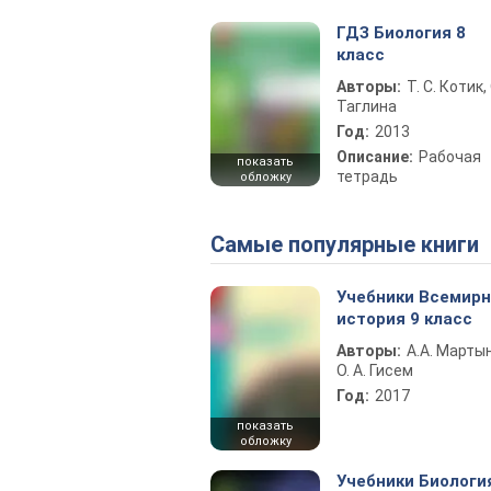
ГДЗ Биология 8
класс
Авторы:
Т. С. Котик, 
Таглина
Год:
2013
Описание:
Рабочая
показать
тетрадь
обложку
Самые популярные книги
Учебники Всемир
история 9 класс
Авторы:
А.А. Марты
О. А. Гисем
Год:
2017
показать
обложку
Учебники Биологи