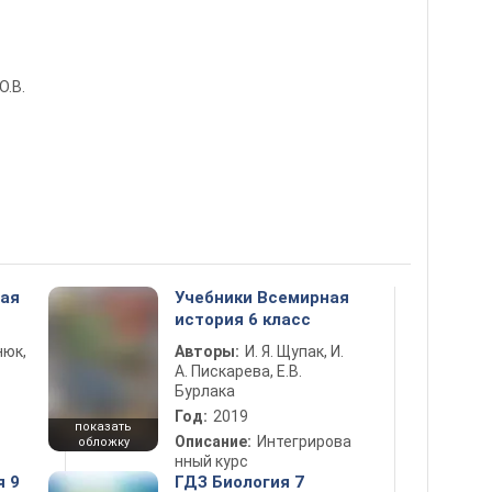
О.В.
ная
Учебники Всемирная
история 6 класс
нюк,
Авторы:
И. Я. Щупак, И.
А. Пискарева, Е.В.
Бурлака
Год:
2019
показать
Описание:
Интегрирова
обложку
нный курс
я 9
ГДЗ Биология 7