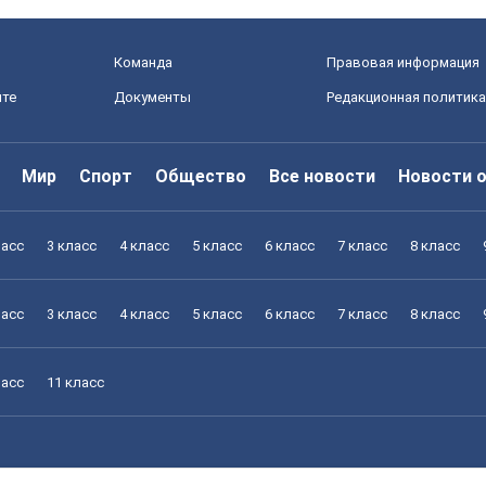
Команда
Правовая информация
йте
Документы
Редакционная политика
Мир
Спорт
Общество
Все новости
Новости 
ласс
3 класс
4 класс
5 класс
6 класс
7 класс
8 класс
ласс
3 класс
4 класс
5 класс
6 класс
7 класс
8 класс
ласс
11 класс